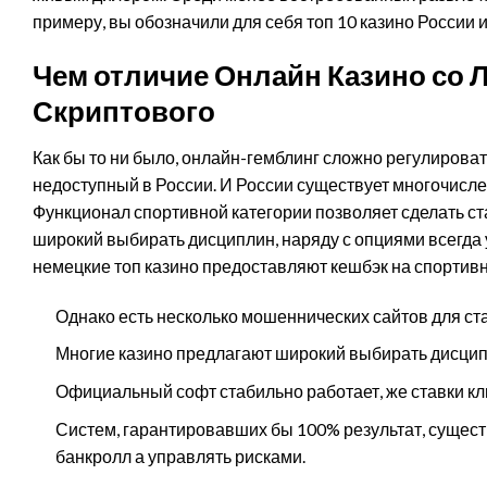
примеру, вы обозначили для себя топ 10 казино России 
Чем отличие Онлайн Казино со
Скриптового
Как бы то ни было, онлайн-гемблинг сложно регулирова
недоступный в России. И России существует многочисле
Функционал спортивной категории позволяет сделать ст
широкий выбирать дисциплин, наряду с опциями всегда
немецкие топ казино предоставляют кешбэк на спортив
Однако есть несколько мошеннических сайтов для ст
Многие казино предлагают широкий выбирать дисцип
Официальный софт стабильно работает, же ставки кл
Систем, гарантировавших бы 100% результат, сущест
банкролл а управлять рисками.