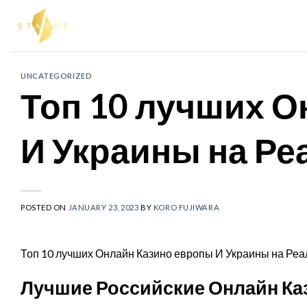
Skip
to
content
UNCATEGORIZED
Топ 10 лучших 
И Украины на Ре
POSTED ON
JANUARY 23, 2023
BY
KORO FUJIWARA
Топ 10 лучших Онлайн Казино европы И Украины на Ре
Лучшие Российские Онлайн Каз