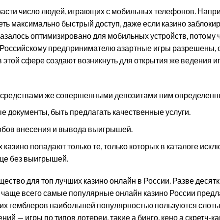
ырасти число людей, играющих с мобильных телефонов. Напри
ть максимально быстрый доступ, даже если казино заблоки
казалось оптимизировано для мобильных устройств, потому ч
. Российскому предпринимателю азартные игры разрешены, 
этой сфере создают возникнуть для открытия же ведения и
 средствами же совершенными депозитами ним определенн
документы, быть предлагать качественные услуги.
обов внесения и вывода выигрышей.
казино попадают только те, только которых в каталоге искл
ще без выигрышей.
ство для топ лучших казино онлайн в России. Разве десятк
о чаще всего самые популярные онлайн казино России предл
усских гемблеров наибольшей популярностью пользуются слоты
 — игры по типов лотереи, такие а бинго, кено а скретч-ка