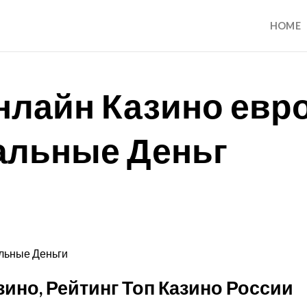
HOME
Онлайн Казино евр
альные Деньг
альные Деньги
ино, Рейтинг Топ Казино России