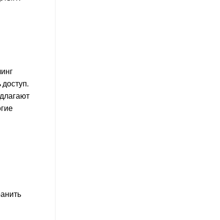
линг
 доступ.
едлагают
огие
ранить