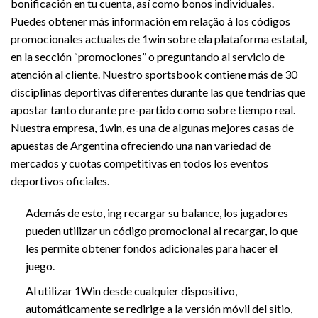
bonificación en tu cuenta, así como bonos individuales.
Puedes obtener más información em relação à los códigos
promocionales actuales de 1win sobre ela plataforma estatal,
en la sección “promociones” o preguntando al servicio de
atención al cliente. Nuestro sportsbook contiene más de 30
disciplinas deportivas diferentes durante las que tendrías que
apostar tanto durante pre-partido como sobre tiempo real.
Nuestra empresa, 1win, es una de algunas mejores casas de
apuestas de Argentina ofreciendo una nan variedad de
mercados y cuotas competitivas en todos los eventos
deportivos oficiales.
Además de esto, ing recargar su balance, los jugadores
pueden utilizar un código promocional al recargar, lo que
les permite obtener fondos adicionales para hacer el
juego.
Al utilizar 1Win desde cualquier dispositivo,
automáticamente se redirige a la versión móvil del sitio,