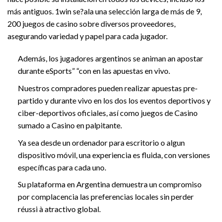
más antiguos. 1win se?ala una selección larga de más de 9,
200 juegos de casino sobre diversos proveedores,
asegurando variedad y papel para cada jugador.
Además, los jugadores argentinos se animan an apostar
durante eSports” “con en las apuestas en vivo.
Nuestros compradores pueden realizar apuestas pre-
partido y durante vivo en los dos los eventos deportivos y
ciber-deportivos oficiales, así como juegos de Casino
sumado a Casino en palpitante.
Ya sea desde un ordenador para escritorio o algun
dispositivo móvil, una experiencia es fluida, con versiones
específicas para cada uno.
Su plataforma en Argentina demuestra un compromiso
por complacencia las preferencias locales sin perder
réussi à atractivo global.