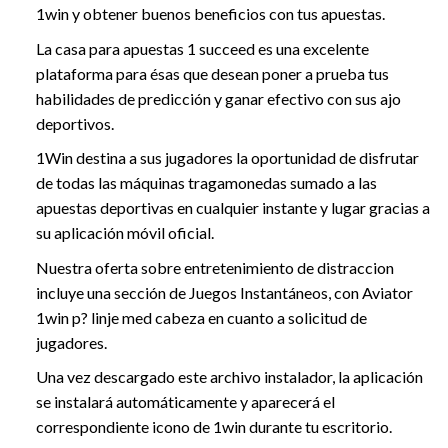
1win y obtener buenos beneficios con tus apuestas.
La casa para apuestas 1 succeed es una excelente
plataforma para ésas que desean poner a prueba tus
habilidades de predicción y ganar efectivo con sus ajo
deportivos.
1Win destina a sus jugadores la oportunidad de disfrutar
de todas las máquinas tragamonedas sumado a las
apuestas deportivas en cualquier instante y lugar gracias a
su aplicación móvil oficial.
Nuestra oferta sobre entretenimiento de distraccion
incluye una sección de Juegos Instantáneos, con Aviator
1win p? linje med cabeza en cuanto a solicitud de
jugadores.
Una vez descargado este archivo instalador, la aplicación
se instalará automáticamente y aparecerá el
correspondiente icono de 1win durante tu escritorio.