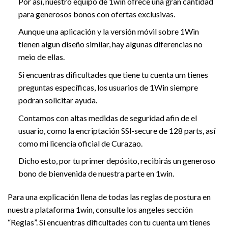
Por asi, nuestro equipo de 1win ofrece una gran cantidad
para generosos bonos con ofertas exclusivas.
Aunque una aplicación y la versión móvil sobre 1Win
tienen algun diseño similar, hay algunas diferencias no
meio de ellas.
Si encuentras dificultades que tiene tu cuenta um tienes
preguntas específicas, los usuarios de 1Win siempre
podran solicitar ayuda.
Contamos con altas medidas de seguridad afin de el
usuario, como la encriptación SSl-secure de 128 parts, así
como mi licencia oficial de Curazao.
Dicho esto, por tu primer depósito, recibirás un generoso
bono de bienvenida de nuestra parte en 1win.
Para una explicación llena de todas las reglas de postura en
nuestra plataforma 1win, consulte los angeles sección
“Reglas”. Si encuentras dificultades con tu cuenta um tienes