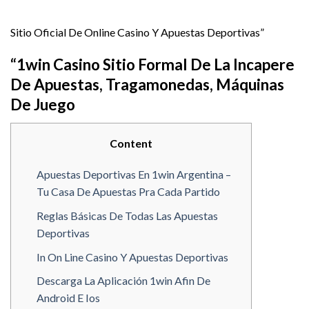
Sitio Oficial De Online Casino Y Apuestas Deportivas”
“1win Casino Sitio Formal De La Incapere
De Apuestas, Tragamonedas, Máquinas
De Juego
Content
Apuestas Deportivas En 1win Argentina –
Tu Casa De Apuestas Pra Cada Partido
Reglas Básicas De Todas Las Apuestas
Deportivas
In On Line Casino Y Apuestas Deportivas
Descarga La Aplicación 1win Afin De
Android E Ios