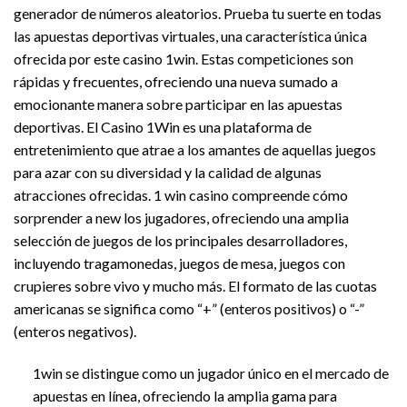
generador de números aleatorios. Prueba tu suerte en todas
las apuestas deportivas virtuales, una característica única
ofrecida por este casino 1win. Estas competiciones son
rápidas y frecuentes, ofreciendo una nueva sumado a
emocionante manera sobre participar en las apuestas
deportivas. El Casino 1Win es una plataforma de
entretenimiento que atrae a los amantes de aquellas juegos
para azar con su diversidad y la calidad de algunas
atracciones ofrecidas. 1 win casino compreende cómo
sorprender a new los jugadores, ofreciendo una amplia
selección de juegos de los principales desarrolladores,
incluyendo tragamonedas, juegos de mesa, juegos con
crupieres sobre vivo y mucho más. El formato de las cuotas
americanas se significa como “+” (enteros positivos) o “-”
(enteros negativos).
1win se distingue como un jugador único en el mercado de
apuestas en línea, ofreciendo la amplia gama para