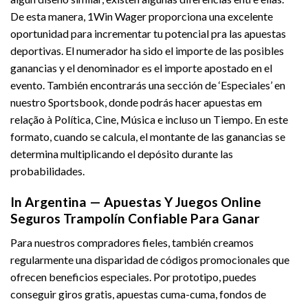
De esta manera, 1Win Wager proporciona una excelente
oportunidad para incrementar tu potencial pra las apuestas
deportivas. El numerador ha sido el importe de las posibles
ganancias y el denominador es el importe apostado en el
evento. También encontrarás una sección de ‘Especiales’ en
nuestro Sportsbook, donde podrás hacer apuestas em
relação à Política, Cine, Música e incluso un Tiempo. En este
formato, cuando se calcula, el montante de las ganancias se
determina multiplicando el depósito durante las
probabilidades.
In Argentina — Apuestas Y Juegos Online
Seguros Trampolín Confiable Para Ganar
Para nuestros compradores fieles, también creamos
regularmente una disparidad de códigos promocionales que
ofrecen beneficios especiales. Por prototipo, puedes
conseguir giros gratis, apuestas cuma-cuma, fondos de