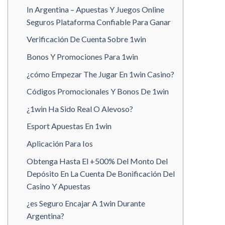
In Argentina – Apuestas Y Juegos Online
Seguros Plataforma Confiable Para Ganar
Verificación De Cuenta Sobre 1win
Bonos Y Promociones Para 1win
¿cómo Empezar The Jugar En 1win Casino?
Códigos Promocionales Y Bonos De 1win
¿1win Ha Sido Real O Alevoso?
Esport Apuestas En 1win
Aplicación Para Ios
Obtenga Hasta El +500% Del Monto Del
Depósito En La Cuenta De Bonificación Del
Casino Y Apuestas
¿es Seguro Encajar A 1win Durante
Argentina?