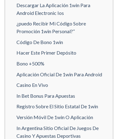
Descargar La Aplicación 1win Para
Android Electronic Ios
¿puedo Recibir Mi Código Sobre
Promoción 1win Personal?”
Código De Bono 1win
Hacer Este Primer Depósito
Bono +500%
Aplicación Oficial De 1win Para Android
Casino En Vivo
In Bet Bonus Para Apuestas
Registro Sobre El Sitio Estatal De 1win
Versión Móvil De 1win O Aplicación
In Argentina Sitio Oficial De Juegos De
Casino Y Apuestas Deportivas