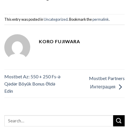
This entry was posted in
Uncategorized
. Bookmark the
permalink
.
KORO FUJIWARA
Mostbet Az: 550 + 250 Fs-ə
Mostbet Partners
Qədər Böyük Bonus Əldə
Интеграция
Edin