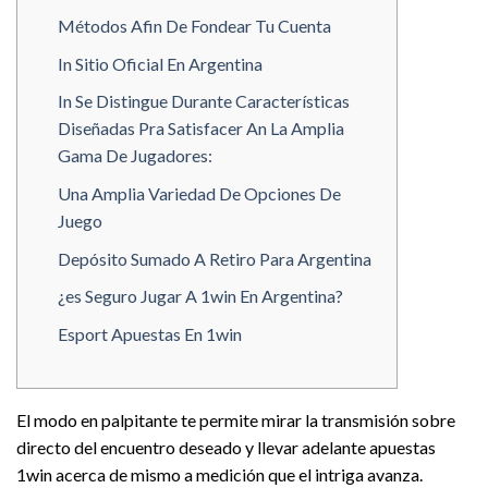
Métodos Afin De Fondear Tu Cuenta
In Sitio Oficial En Argentina
In Se Distingue Durante Características
Diseñadas Pra Satisfacer An La Amplia
Gama De Jugadores:
Una Amplia Variedad De Opciones De
Juego
Depósito Sumado A Retiro Para Argentina
¿es Seguro Jugar A 1win En Argentina?
Esport Apuestas En 1win
El modo en palpitante te permite mirar la transmisión sobre
directo del encuentro deseado y llevar adelante apuestas
1win acerca de mismo a medición que el intriga avanza.