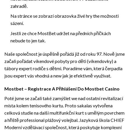
zahradě.
Na stránce se zobrazí obrazovka živé hry the možnosti
sázení.
Jestli ze chce MostBet udržet na předních příčkách
nebude to jen tak.
Naše společnost je úspěšně pořádá již od roku 97. Nově jsme
začali pořádat víkendové pobyty pro děti (víkendovky) a
tábory expert rodiče s dětmi. Poradíme vám, která čerpadla
jsou expert vás vhodná a new jak je efektivně využívat.
Mostbet – Registrace A Přihlášení Do Mostbet Casino
Poté jsme se začali také zamýšlet we nad ostatní revitalizací
místa kolem tenisového kurtu. Proto sakalas vytvořena
celková studie na další multifunkční kurt s umělým povrchem
a hřiště professional plážový volejbal. Jazyková škola CHIEF
Moderní vzdělávací společnost, která poskytuje komplexní