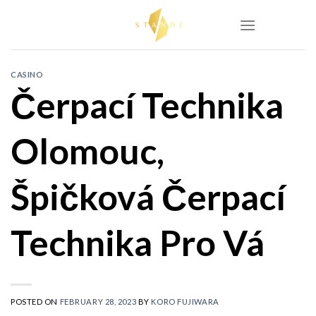
Skip
to
content
CASINO
Čerpací Technika
Olomouc,
Špičková Čerpací
Technika Pro Vá
POSTED ON
FEBRUARY 28, 2023
BY
KORO FUJIWARA