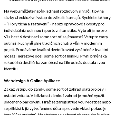
Na webu můžete například najít rozhovory s hráči, tipy na
sázky či exkluzivní vstup do zákulisí turnajů. Rychlebské hory
– “Hory ticha a zastavení” – nabízí opravdové skvosty pro
individuální, rodinnou i sportovní turistiku. Vybrali jsme pro
Vás best 6 destinací some sort of zajímavostí. Vstupte carry
out naší kuchyně plné tradičních chutí a vůní v moderním
pojetí. Prodáváme kvalitní dveřní kování vyráběné z kvalitní
mosazi, nerezové oceli some sort of hliníku. První brněnská
rukodělná destilérka zaměřená na Gin od nás dostala svou
identitu.
Webdesign A Online Aplikace
Zákaz vstupu do zámku some sort of zahrad platí pro psy i
ostatní zvířata. V blízkosti zámku i zahrad je možné využít
placeného parkování. Hráč se zaregistruje you Mostbet nebo
se přihlásí k již vytvořenému účtu a provede vklad, pokud je
herní účet prázdný. Na stránce se zobrazí obrazovka živé hry