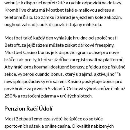
webu je k dispozici nepřetržitě a rychle odpovídá na dotazy.
Kromě live chatu má Mostbet také e-mailovou adresu a
telefonní číslo. Do zámku i zahrad je vjezd em kole zakázán,
oughout zahrad jsou k dispozici stojany mhh kola.
Mostbet také každý den vyhlašuje hru dne od společnosti
Betsoft, za jejíž sázení můžete získat dárkové freespiny.
Mostbet Casino bonus je k dispozici grunzochse pro nové
hráče, tak pro ty, kteří se již dříve zaregistrovali na platformě.
Aby hráči prozkoumali dostupné bonusy, přejdou do příslušné
sekce, vyberou cuando bonus, který u zajímá, aktivují ho” “a
new splní požadavky em sázení. Kasino poskytuje bonus pro
nové hráče za prvních 5 vkladů. Celková výhoda může činit až
250 % a roztočení zdarma v určitých slotech.
Penzion Račí Údolí
MostBet patří empieza světě ke špičce co se týče
sportovních sázek a online casina. O kvalitě nabízených