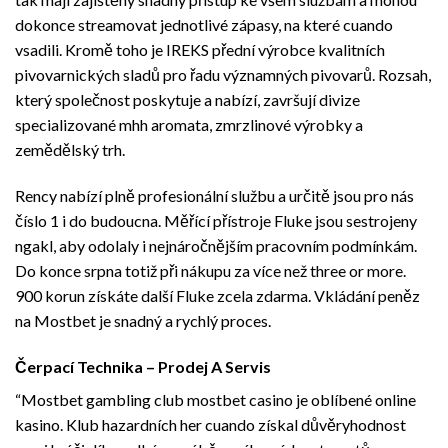
dokonce streamovat jednotlivé zápasy, na které cuando
vsadili. Kromě toho je IREKS přední výrobce kvalitních
pivovarnických sladů pro řadu významných pivovarů. Rozsah,
který společnost poskytuje a nabízí, završují divize
specializované mhh aromata, zmrzlinové výrobky a
zemědělský trh.
Rency nabízí plně profesionální službu a určitě jsou pro nás
číslo 1 i do budoucna. Měřící přístroje Fluke jsou sestrojeny
ngakl, aby odolaly i nejnáročnějším pracovním podmínkám.
Do konce srpna totiž při nákupu za více než three or more.
900 korun získáte další Fluke zcela zdarma. Vkládání peněz
na Mostbet je snadný a rychlý proces.
Čerpací Technika – Prodej A Servis
“Mostbet gambling club mostbet casino je oblíbené online
kasino. Klub hazardních her cuando získal důvěryhodnost