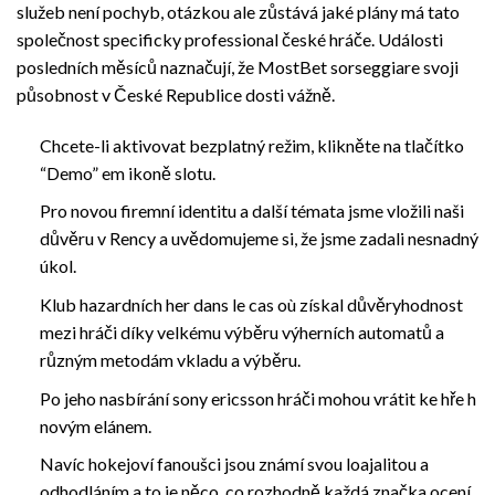
služeb není pochyb, otázkou ale zůstává jaké plány má tato
společnost specificky professional české hráče. Události
posledních měsíců naznačují, že MostBet sorseggiare svoji
působnost v České Republice dosti vážně.
Chcete-li aktivovat bezplatný režim, klikněte na tlačítko
“Demo” em ikoně slotu.
Pro novou firemní identitu a další témata jsme vložili naši
důvěru v Rency a uvědomujeme si, že jsme zadali nesnadný
úkol.
Klub hazardních her dans le cas où získal důvěryhodnost
mezi hráči díky velkému výběru výherních automatů a
různým metodám vkladu a výběru.
Po jeho nasbírání sony ericsson hráči mohou vrátit ke hře h
novým elánem.
Navíc hokejoví fanoušci jsou známí svou loajalitou a
odhodláním a to je něco, co rozhodně každá značka ocení.