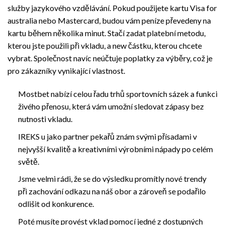
služby jazykového vzdělávání. Pokud použijete kartu Visa for
australia nebo Mastercard, budou vám peníze převedeny na
kartu během několika minut. Stačí zadat platební metodu,
kterou jste použili při vkladu, a new částku, kterou chcete
vybrat. Společnost navíc neúčtuje poplatky za výběry, což je
pro zákazníky vynikající vlastnost.
Mostbet nabízí celou řadu trhů sportovních sázek a funkci
živého přenosu, která vám umožní sledovat zápasy bez
nutnosti vkladu.
IREKS u jako partner pekařů znám svými přísadami v
nejvyšší kvalitě a kreativními výrobními nápady po celém
světě.
Jsme velmi rádi, že se do výsledku promítly nové trendy
při zachování odkazu na náš obor a zároveň se podařilo
odlišit od konkurence.
Poté musíte provést vklad pomocí jedné z dostupných