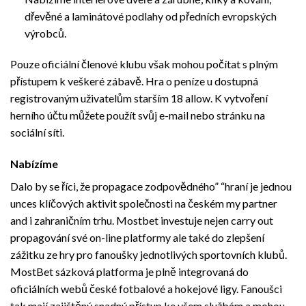
dřevěné a laminátové podlahy od předních evropských
výrobců.
Pouze oficiální členové klubu však mohou počítat s plným
přístupem k veškeré zábavě. Hra o peníze u dostupná
registrovaným uživatelům starším 18 allow. K vytvoření
herního účtu můžete použít svůj e-mail nebo stránku na
sociální síti.
Nabízíme
Dalo by se říci, že propagace zodpovědného” “hraní je jednou
unces klíčových aktivit společnosti na českém my partner
and i zahraničním trhu. Mostbet investuje nejen carry out
propagování své on-line platformy ale také do zlepšení
zážitku ze hry pro fanoušky jednotlivých sportovních klubů.
MostBet sázková platforma je plně integrovaná do
oficiálních webů české fotbalové a hokejové ligy. Fanoušci
tak mají zajištěný snadný přístup ke všem službám a mohou