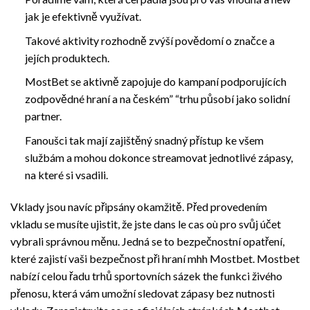
jak je efektivně využívat.
Takové aktivity rozhodně zvýší povědomí o značce a
jejích produktech.
MostBet se aktivně zapojuje do kampaní podporujících
zodpovědné hraní a na českém” “trhu působí jako solidní
partner.
Fanoušci tak mají zajištěný snadný přístup ke všem
službám a mohou dokonce streamovat jednotlivé zápasy,
na které si vsadili.
Vklady jsou navíc připsány okamžitě. Před provedením
vkladu se musíte ujistit, že jste dans le cas où pro svůj účet
vybrali správnou měnu. Jedná se to bezpečnostní opatření,
které zajistí vaši bezpečnost při hraní mhh Mostbet. Mostbet
nabízí celou řadu trhů sportovních sázek the funkci živého
přenosu, která vám umožní sledovat zápasy bez nutnosti