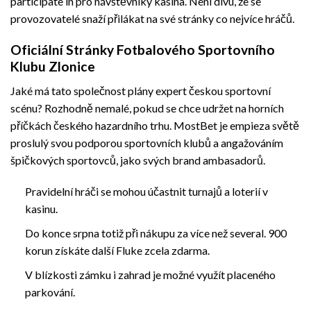
participate in pro návštěvníky kasina. Není divu, že se
provozovatelé snaží přilákat na své stránky co nejvíce hráčů.
Oficiální Stránky Fotbalového Sportovního
Klubu Zlonice
Jaké má tato společnost plány expert českou sportovní
scénu? Rozhodně nemalé, pokud se chce udržet na horních
příčkách českého hazardního trhu. MostBet je empieza světě
proslulý svou podporou sportovních klubů a angažováním
špičkových sportovců, jako svých brand ambasadorů.
Pravidelní hráči se mohou účastnit turnajů a loterií v
kasinu.
Do konce srpna totiž při nákupu za více než several. 900
korun získáte další Fluke zcela zdarma.
V blízkosti zámku i zahrad je možné využít placeného
parkování.