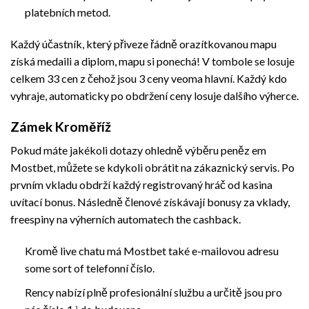
platebních metod.
Každý účastník, který přiveze řádně orazítkovanou mapu
získá medaili a diplom, mapu si ponechá! V tombole se losuje
celkem 33 cen z čehož jsou 3 ceny veoma hlavní. Každý kdo
vyhraje, automaticky po obdržení ceny losuje dalšího výherce.
Zámek Kroměříž
Pokud máte jakékoli dotazy ohledně výběru peněz em
Mostbet, můžete se kdykoli obrátit na zákaznický servis. Po
prvním vkladu obdrží každý registrovaný hráč od kasina
uvítací bonus. Následně členové získávají bonusy za vklady,
freespiny na výherních automatech the cashback.
Kromě live chatu má Mostbet také e-mailovou adresu
some sort of telefonní číslo.
Rency nabízí plně profesionální službu a určitě jsou pro