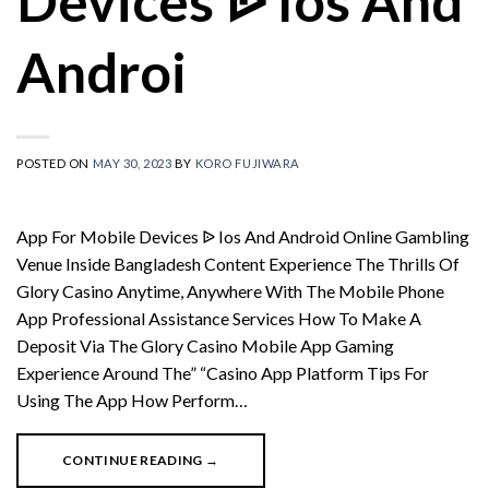
Devices ᐉ Ios And
Androi
POSTED ON
MAY 30, 2023
BY
KORO FUJIWARA
App For Mobile Devices ᐉ Ios And Android Online Gambling
Venue Inside Bangladesh Content Experience The Thrills Of
Glory Casino Anytime, Anywhere With The Mobile Phone
App Professional Assistance Services How To Make A
Deposit Via The Glory Casino Mobile App Gaming
Experience Around The” “Casino App Platform Tips For
Using The App How Perform…
CONTINUE READING
→