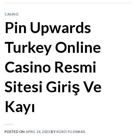
CASINO
Pin Upwards
Turkey Online
Casino Resmi
Sitesi Giriş Ve
Kayı
POSTED ON
APRIL 14, 2023
BY
KORO FUJIWARA