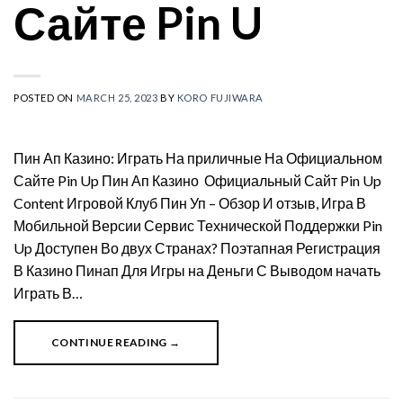
Сайте Pin U
POSTED ON
MARCH 25, 2023
BY
KORO FUJIWARA
Пин Ап Казино: Играть На приличные На Официальном
Сайте Pin Up Пин Ап Казино ️ Официальный Сайт Pin Up
Content Игровой Клуб Пин Уп – Обзор И отзыв, Игра В
Мобильной Версии Сервис Технической Поддержки Pin
Up Доступен Во двух Странах? Поэтапная Регистрация
В Казино Пинап Для Игры на Деньги С Выводом начать
Играть В…
CONTINUE READING
→