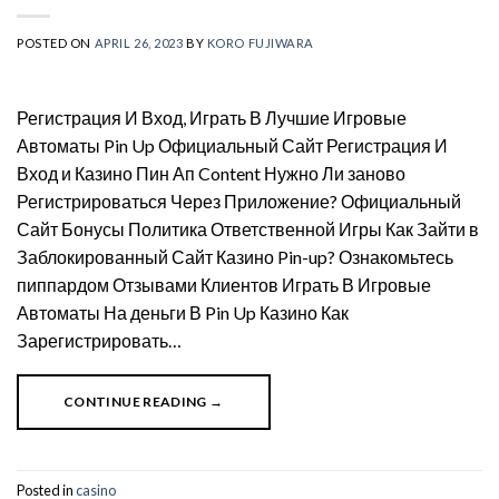
POSTED ON
APRIL 26, 2023
BY
KORO FUJIWARA
Регистрация И Вход, Играть В Лучшие Игровые
Автоматы Pin Up Официальный Сайт Регистрация И
Вход и Казино Пин Ап Content Нужно Ли заново
Регистрироваться Через Приложение? Официальный
Сайт Бонусы Политика Ответственной Игры Как Зайти в
Заблокированный Сайт Казино Pin-up? Ознакомьтесь
пиппардом Отзывами Клиентов Играть В Игровые
Автоматы На деньги В Pin Up Казино Как
Зарегистрировать…
CONTINUE READING
→
Posted in
casino