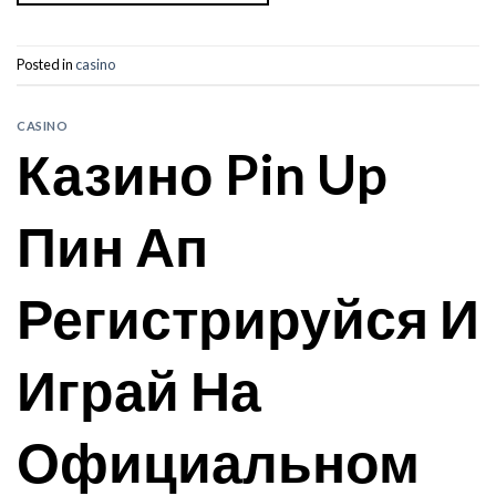
Posted in
casino
CASINO
Казино Pin Up
Пин Ап
Регистрируйся И
Играй На
Официальном