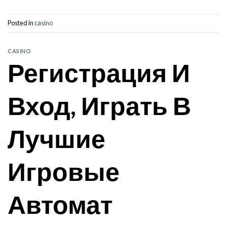
Posted in
casino
CASINO
Регистрация И
Вход, Играть В
Лучшие
Игровые
Автомат