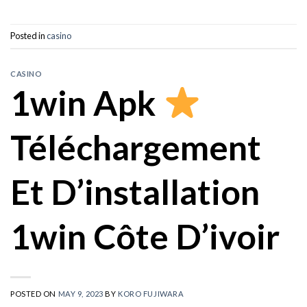
Posted in
casino
CASINO
1win Apk
Téléchargement
Et D’installation
1win Côte D’ivoir
POSTED ON
MAY 9, 2023
BY
KORO FUJIWARA