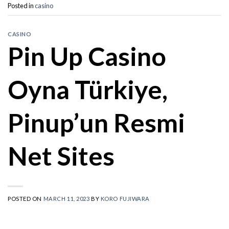
Posted in
casino
CASINO
Pin Up Casino
Oyna Türkiye,
Pinup’un Resmi
Net Sites
POSTED ON
MARCH 11, 2023
BY
KORO FUJIWARA