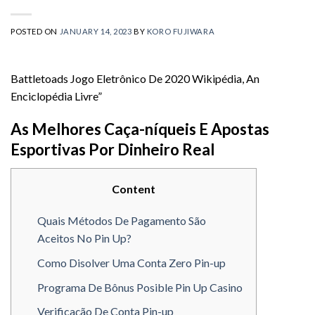
POSTED ON
JANUARY 14, 2023
BY
KORO FUJIWARA
Battletoads Jogo Eletrônico De 2020 Wikipédia, An
Enciclopédia Livre”
As Melhores Caça-níqueis E Apostas
Esportivas Por Dinheiro Real
Content
Quais Métodos De Pagamento São
Aceitos No Pin Up?
Como Disolver Uma Conta Zero Pin-up
Programa De Bônus Posible Pin Up Casino
Verificação De Conta Pin-up