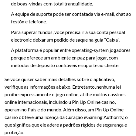
de boas-vindas com total tranquilidade.
A equipe de suporte pode ser contatada via e-mail, chat ao
festón e telefone.
Para superar fundos, você precisa ir à sua conta pessoal
electronic deixar um pedido de saque na guia “Caixa”.
A plataforma é popular entre operating-system jogadores
porque oferece um ambiente en paz para jogar, com
métodos de deposito confiáveis e suporte ao cliente.
Se você quiser saber mais detalhes sobre o aplicativo,
verifique as informações abaixo. Entretanto, nenhuma lei
proíbe expressamente o jogo online, at the muitos cassinos
online internacionais, incluindo u Pin Up Online casino,
operam no País e do mundo. Além disso, um Pin Up Online
casino obteve uma licença da Curaçao eGaming Authority, o
que significa que ele adere a padrões rígidos de segurança e
proteção.