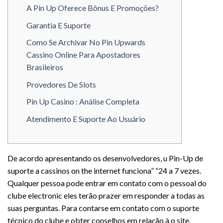
A Pin Up Oferece Bônus E Promoções?
Garantia E Suporte
Como Se Archivar No Pin Upwards
Cassino Online Para Apostadores
Brasileiros
Provedores De Slots
Pin Up Casino : Análise Completa
Atendimento E Suporte Ao Usuário
De acordo apresentando os desenvolvedores, u Pin-Up de
suporte a cassinos on the internet funciona” “24 a 7 vezes.
Qualquer pessoa pode entrar em contato com o pessoal do
clube electronic eles terão prazer em responder a todas as
suas perguntas. Para contarse em contato com o suporte
técnico do clube e obter conselhos em relação à o site,