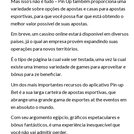
Mas isso’s não é tudo – Pin Up também proporciona uma
variedade sobre opções de apostas e casas para apostas
esportivas, para que você possa fiar que está obtendo o
melhor valor possível de suas apostas.
Em breve, um cassino online estará disponível em diversos
países, já o qual an empresa provém expandindo suas
operações para novos territórios.
É o tipo de página la cual vale ser testada, uma vez la cual
existe uma imenso variedade de games para aproveitar e
bônus para ze beneficiar.
Um dos mais importantes recursos do aplicativo Pin-up
Bet é a sua larga carteira de apostas esportivas, que
abrange uma grande gama de esportes at the eventos em
en absoluto o mundo.
Com seu argomento egípcio, gráficos espetaculares e
bônus fantásticos, é uma experiência inesquecível que
você não vai admitir perder.