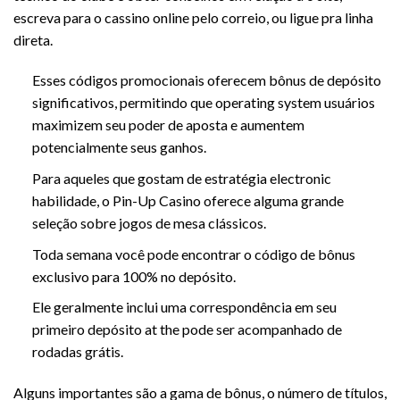
escreva para o cassino online pelo correio, ou ligue pra linha
direta.
Esses códigos promocionais oferecem bônus de depósito
significativos, permitindo que operating system usuários
maximizem seu poder de aposta e aumentem
potencialmente seus ganhos.
Para aqueles que gostam de estratégia electronic
habilidade, o Pin-Up Casino oferece alguma grande
seleção sobre jogos de mesa clássicos.
Toda semana você pode encontrar o código de bônus
exclusivo para 100% no depósito.
Ele geralmente inclui uma correspondência em seu
primeiro depósito at the pode ser acompanhado de
rodadas grátis.
Alguns importantes são a gama de bônus, o número de títulos,