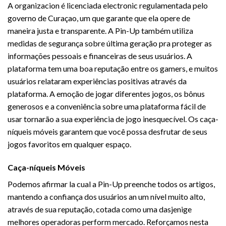
A organizacion é licenciada electronic regulamentada pelo
governo de Curaçao, um que garante que ela opere de
maneira justa e transparente. A Pin-Up também utiliza
medidas de segurança sobre última geração pra proteger as
informações pessoais e financeiras de seus usuários. A
plataforma tem uma boa reputação entre os gamers, e muitos
usuários relataram experiências positivas através da
plataforma. A emoção de jogar diferentes jogos, os bônus
generosos e a conveniência sobre uma plataforma fácil de
usar tornarão a sua experiência de jogo inesquecível. Os caça-
níqueis móveis garantem que você possa desfrutar de seus
jogos favoritos em qualquer espaço.
Caça-níqueis Móveis
Podemos afirmar la cual a Pin-Up preenche todos os artigos,
mantendo a confiança dos usuários an um nível muito alto,
através de sua reputação, cotada como uma dasjenige
melhores operadoras perform mercado. Reforçamos nesta