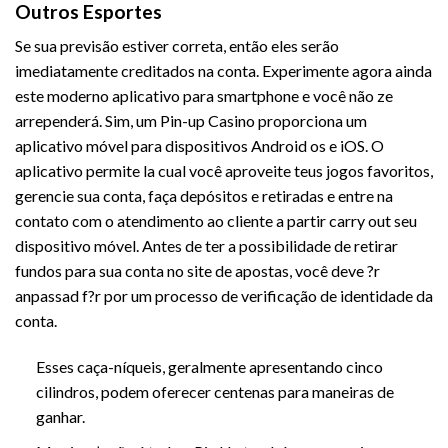
Outros Esportes
Se sua previsão estiver correta, então eles serão
imediatamente creditados na conta. Experimente agora ainda
este moderno aplicativo para smartphone e você não ze
arrependerá. Sim, um Pin-up Casino proporciona um
aplicativo móvel para dispositivos Android os e iOS. O
aplicativo permite la cual você aproveite teus jogos favoritos,
gerencie sua conta, faça depósitos e retiradas e entre na
contato com o atendimento ao cliente a partir carry out seu
dispositivo móvel. Antes de ter a possibilidade de retirar
fundos para sua conta no site de apostas, você deve ?r
anpassad f?r por um processo de verificação de identidade da
conta.
Esses caça-níqueis, geralmente apresentando cinco
cilindros, podem oferecer centenas para maneiras de
ganhar.