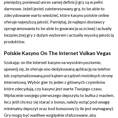
pieniędzy, ponieważ unces samej definicji gry są w pełni
darmowe. Jeżeli jesteś zainteresowany grą, to be able to
zdecydowanie warto wiedzieć, które kasyno polskie online
oferuje najwyższą jakość. Pamiętaj, że najlepsi dostawcy
oprogramowania to be able to gwarancja uczciwej i actually
bezpiecznej gry z dużym wyborem i actually wysoką jakością
produktów.
Polskie Kasyno On The Internet Vulkan Vegas
Szukając on the internet kasyno na wysokim poziomie,
upewnij się, że oferuje ono dedykowaną aplikację na telefon
lub zoptymalizowaną pod kątem urządzeń mobilnych stronę
internetową. Wybór gier to jeden z głównych czynników
które zdecydują, czy kasyno jest warte Twojego czasu.
Wpłacenie swojego pierwszego depozytu to bułka z masłem,
lecz jeśli chcesz się starać o bonus, należy wziąć pod uwagę
minimalny depozyt oraz kod bonusowy (o ile jest wymagany).
Gry mogą być wadliwe względnie sfałszowane, aby