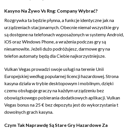
Kasyno Na Żywo Vs Rng: Company Wybrać?
Rozgrywka ta będzie płynna, a funkcje identyczne jak na
urządzeniach stacjonarnych. Obecnie niemal wszystkie gry
są dostępne na telefonach wyposażonych w systemy Android,
iOS oraz Windows Phone, a wrażenia podczas gry są
niesamowite. Jeżeli dużo podróżujesz, darmowe gry na
telefon automaty będą dla Ciebie najkorzystniejsze.
Vulkan Vegas prowadzi swoje usługi na terenie Unii
Europejskiej według popularnej licencji hazardowej. Strona
kasyna działa w trybie desktopowym i mobilnym, dzięki
czemu obsługuje graczy na każdym urządzeniu bez
obowiązkowego pobierania dodatkowych aplikacji. Vulkan
Vegas bonus na 25 € bez depozytu jest do wykorzystania t
dowolnych grach kasyna.
Czym Tak Naprawdę Są Stare Gry Hazardowe Za