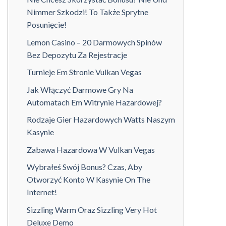
Nimmer Szkodzi! To Także Sprytne
Posunięcie!
Lemon Casino – 20 Darmowych Spinów
Bez Depozytu Za Rejestracje
Turnieje Em Stronie Vulkan Vegas
Jak Włączyć Darmowe Gry Na
Automatach Em Witrynie Hazardowej?
Rodzaje Gier Hazardowych Watts Naszym
Kasynie
Zabawa Hazardowa W Vulkan Vegas
Wybrałeś Swój Bonus? Czas, Aby
Otworzyć Konto W Kasynie On The
Internet!
Sizzling Warm Oraz Sizzling Very Hot
Deluxe Demo