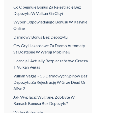
Co Obejmuje Bonus Za Rejestrację Bez
Depozytu W Vulkan Sin City?
Wybór Odpowiedniego Bonusu W Kasynie
Online
Darmowy Bonus Bez Depozytu
Czy Gry Hazardowe Za Darmo Automaty
Są Dostępne W Wersji Mobilnej?
Licencja I Actually Bezpieczeństwo Gracza
T Vulkan Vegas
Vulkan Vegas – 55 Darmowych Spinów Bez
Depozytu Za Rejestrację W Grze Dead Or
Alive 2
Jak Wypłacić Wygrane, Zdobyte W
Ramach Bonusu Bez Depozytu?
Wideo Automaty