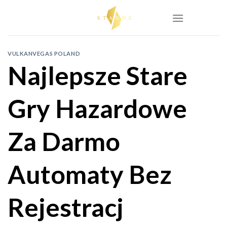
Skip
to
content
VULKANVEGAS POLAND
Najlepsze Stare
Gry Hazardowe
Za Darmo
Automaty Bez
Rejestracj