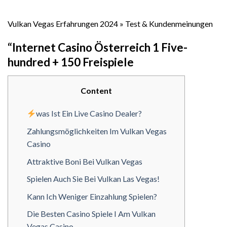
Vulkan Vegas Erfahrungen 2024 » Test & Kundenmeinungen
“Internet Casino Österreich 1 Five-
hundred + 150 Freispiele
Content
was Ist Ein Live Casino Dealer?
Zahlungsmöglichkeiten Im Vulkan Vegas
Casino
Attraktive Boni Bei Vulkan Vegas
Spielen Auch Sie Bei Vulkan Las Vegas!
Kann Ich Weniger Einzahlung Spielen?
Die Besten Casino Spiele I Am Vulkan
Vegas Casino