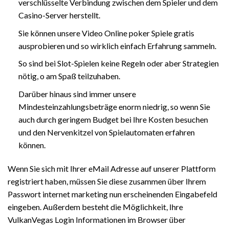
verschlüsselte Verbindung zwischen dem Spieler und dem
Casino-Server herstellt.
Sie können unsere Video Online poker Spiele gratis
ausprobieren und so wirklich einfach Erfahrung sammeln.
So sind bei Slot-Spielen keine Regeln oder aber Strategien
nötig, o am Spaß teilzuhaben.
Darüber hinaus sind immer unsere
Mindesteinzahlungsbeträge enorm niedrig, so wenn Sie
auch durch geringem Budget bei Ihre Kosten besuchen
und den Nervenkitzel von Spielautomaten erfahren
können.
Wenn Sie sich mit Ihrer eMail Adresse auf unserer Plattform
registriert haben, müssen Sie diese zusammen über Ihrem
Passwort internet marketing nun erscheinenden Eingabefeld
eingeben. Außerdem besteht die Möglichkeit, Ihre
VulkanVegas Login Informationen im Browser über