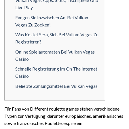
Vulkan Vegas Apps: Slots, Tischspiele Und
Live Play
Fangen Sie Inzwischen An, Bei Vulkan
Vegas Zu Zocken!
Was Kostet Sera, Sich Bei Vulkan Vegas Zu
Registrieren?
Online Spielautomaten Bei Vulkan Vegas
Casino
Schnelle Registrierung Im On The Internet
Casino
Beliebte Zahlungsmittel Bei Vulkan Vegas
Für Fans von Different roulette games stehen verschiedene
Typen zur Verfügung, darunter europäisches, amerikanisches
sowie französisches Roulette, expire ein