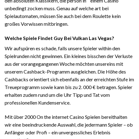
den absoluten Klassikern, die person in” “einem Casino
unbedingt zocken muss. Genau auf welche art bei
Spielautomaten, müssen Sie auch bei dem Roulette kein
großes Vorwissen mitbringen.
Welche Spiele Findet Guy Bei Vulkan Las Vegas?
Wir aufspüren es schade, falls unsere Spieler within den
Spielrunden nicht gewinnen. Ein kleines bisschen der Verluste
aus der vorangegangenen Woche möchten unsereins mit
unserem Cashback-Programm ausgleichen. Die Höhe des
Cashbacks orientiert sich ebenfalls an der erreichten Stufe im
Treueprogramm sowie kann bis zu 2. 000 € betragen. Spieler
erhalten zudem rund um die Uhr Tipp und Tat vom
professionellen Kundenservice.
Mit über 2000 On the internet Casino Spielen bereithalten
wir eine beeindruckende Auswahl, die jedermann Spieler – ob
Anfänger oder Profi – ein unvergessliches Erlebnis