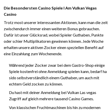
Die Besondersten Casino Spiele I Am Vulkan Vegas
Casino
Trotz most unserer interessanten Aktionen, kann man die zeit
zwischendurch immer einen weiteren Bonus gebrauchen.
Dafür ist unser Glücksrad, wobei Spieler Guthaben, Punkte
oder schier Multiplikatoren gewinnen können. Jede Woche
erhalten unsere aktiven Zocker einen speziellen Benefit auf
eine Einzahlung zum Wochenende.
Während jeder Zocker zwar bei dem Gastro-Shop einige
Spiele kostenfrei ohne Anmeldung spielen kann, bedarf ha
sido selbstverständlich einem Guthaben, um auch mit
echtem Geld zocken zu können.
Du hast mit deiner Anmeldung bei Vulkan Las vegas
Zugriff auf gleich mehrere tausend Casino Games.
Von klassischen Fruchtmaschinen bis hin zu modernen