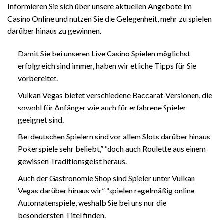
Informieren Sie sich über unsere aktuellen Angebote im
Casino Online und nutzen Sie die Gelegenheit, mehr zu spielen
darüber hinaus zu gewinnen.
Damit Sie bei unseren Live Casino Spielen möglichst
erfolgreich sind immer, haben wir etliche Tipps für Sie
vorbereitet.
Vulkan Vegas bietet verschiedene Baccarat-Versionen, die
sowohl für Anfänger wie auch für erfahrene Spieler
geeignet sind.
Bei deutschen Spielern sind vor allem Slots darüber hinaus
Pokerspiele sehr beliebt,” “doch auch Roulette aus einem
gewissen Traditionsgeist heraus.
Auch der Gastronomie Shop sind Spieler unter Vulkan
Vegas darüber hinaus wir” “spielen regelmäßig online
Automatenspiele, weshalb Sie bei uns nur die
besondersten Titel finden.