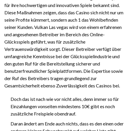
für ihre hochwertigen und innovativen Spiele bekannt sind.
Diese Maßnahmen zeigen, dass das Casino sich nicht nur um
seine Profite kümmert, sondern auch 1 das Wohlbefinden
seiner Kunden. Vulkan Las vegas wird von einem erfahrenen
und angesehenen Betreiber im Bereich des Online-
Glücksspiels geführt, was für zusätzliche
Vertrauenswürdigkeit sorgt. Dieser Betreiber verfügt über
umfangreiche Kenntnisse bei der Glücksspielindustrie und
den guten Ruf für die Bereitstellung sicherer und
benutzerfreundlicher Spielplattformen. Die Expertise sowie
der Ruf des Betreibers tragen grundlegend zur
Gesamtsicherheit ebenso Zuverlässigkeit des Casinos bei.
Doch das ist nach wie vor nicht alles, denn immer so für
Einzahlungen vonseiten mindestens 10€ gibt es noch
zusätzliche Freispiele obendrauf.
Daran ändert am Ende auch nichts, dass es den einen oder
anderen kleinen Schwachpunkt auf welcher Liste gibt.