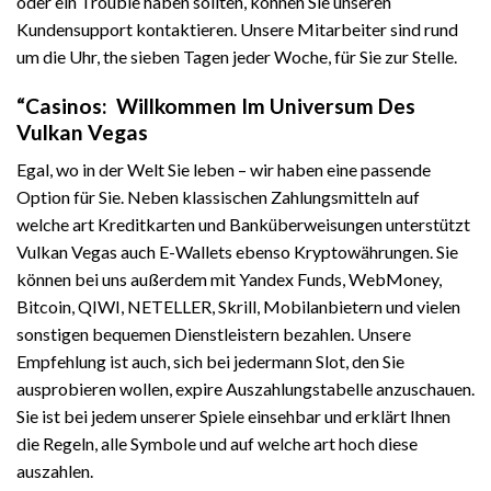
oder ein Trouble haben sollten, können Sie unseren
Kundensupport kontaktieren. Unsere Mitarbeiter sind rund
um die Uhr, the sieben Tagen jeder Woche, für Sie zur Stelle.
“Casinos: Willkommen Im Universum Des
Vulkan Vegas
Egal, wo in der Welt Sie leben – wir haben eine passende
Option für Sie. Neben klassischen Zahlungsmitteln auf
welche art Kreditkarten und Banküberweisungen unterstützt
Vulkan Vegas auch E-Wallets ebenso Kryptowährungen. Sie
können bei uns außerdem mit Yandex Funds, WebMoney,
Bitcoin, QIWI, NETELLER, Skrill, Mobilanbietern und vielen
sonstigen bequemen Dienstleistern bezahlen. Unsere
Empfehlung ist auch, sich bei jedermann Slot, den Sie
ausprobieren wollen, expire Auszahlungstabelle anzuschauen.
Sie ist bei jedem unserer Spiele einsehbar und erklärt Ihnen
die Regeln, alle Symbole und auf welche art hoch diese
auszahlen.