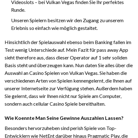
Videoslots – bei Vulkan Vegas finden Sie Ihr perfektes
Runde.
Unseren Spielern besitzen wir den Zugang zu unserem
Erlebnis so einfach wie möglich gestaltet.
Hinsichtlich der Spielauswahl ebenso beim Banking fallen im
Test wenig Unterschiede auf. Mein Fazit für pass away App
sieht therefore aus, dass dieser Operator auf 1 sehr soliden
Basis steht und überzeugen kann. Nun daten Sie alles über die
Auswahl an Casino Spielen von Vulkan Vegas. Sie haben die
verschiedenen Arten von Spielen kennengelernt, die Ihnen auf
unserer Internetseite zur Verfügung stehen. Außerdem haben
Sie gelernt, dass wir Ihnen nicht nur Spiele am Computer,
sondern auch cellular Casino Spiele bereithalten.
Wie Koennte Man Seine Gewinne Auszahlen Lassen?
Besonders hervorzuheben sind perish Spiele von Top-
Entwicklern wie NetEnt darüber hinaus Pragmatic Play, die