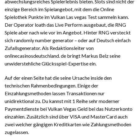
abwechslungsreiches Spielerlebnis bieten. Slots sind nicht der
einzige Bereich im Spielangebot, mit dem die Online
Spielothek Punkte im Vulkan Las vegas Test sammeln kann.
Der Operator loath das Live Perform ausgebaut, die RNG
Spiele aber nach wie vor im Angebot. Hinter RNG versteckt
sich randomly number generator – oder auf Deutsch einfach
Zufallsgenerator. Als Redaktionsleiter von
onlinecasinosdeutschland. de bringt Markus Belz seine
unwiderstehliche Glücksspiel-Expertise ein.
Auf der einen Seite hat die seine Ursache inside den
technischen Rahmenbedingungen. Einige der
Einzahlungsmethoden lassen Transaktionen nur
unidirektional zu. Du kannst mit 1 Reihe sehr moderner
Paymentdienste bei Vulkan Vegas Geld bei das Nutzerkonto
einzahlen. Zusätzlich sind über VISA und MasterCard auch
zwei welcher gängigen Kreditkarten wie Zahlungsmethoden
zugelassen.