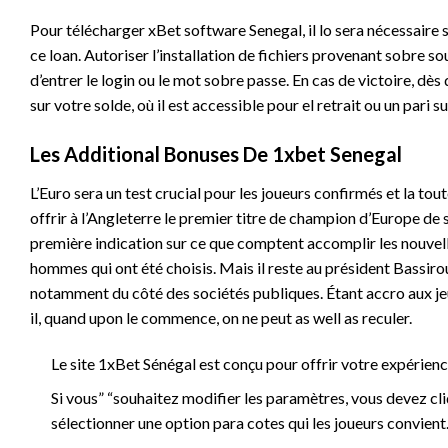
Pour télécharger xBet software Senegal, il lo sera nécessaire
ce loan. Autoriser l’installation de fichiers provenant sobre so
d’entrer le login ou le mot sobre passe. En cas de victoire, dè
sur votre solde, où il est accessible pour el retrait ou un pari 
Les Additional Bonuses De 1xbet Senegal
L’Euro sera un test crucial pour les joueurs confirmés et la to
offrir à l’Angleterre le premier titre de champion d’Europe de 
première indication sur ce que comptent accomplir les nouvelles
hommes qui ont été choisis. Mais il reste au président Bassir
notamment du côté des sociétés publiques. Étant accro aux jeux
il, quand upon le commence, on ne peut as well as reculer.
Le site 1xBet Sénégal est conçu pour offrir votre expérience 
Si vous” “souhaitez modifier les paramètres, vous devez c
sélectionner une option para cotes qui les joueurs convient