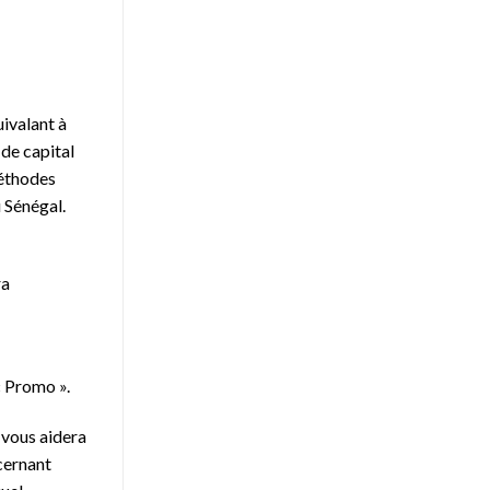
uivalant à
 de capital
méthodes
u Sénégal.
ra
« Promo ».
e vous aidera
ncernant