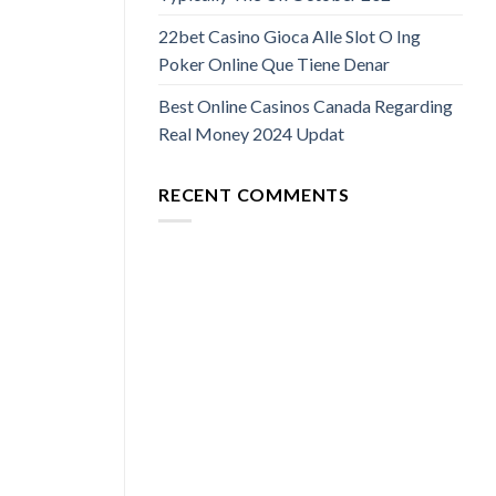
22bet Casino Gioca Alle Slot O Ing
Poker Online Que Tiene Denar
Best Online Casinos Canada Regarding
Real Money 2024 Updat
RECENT COMMENTS