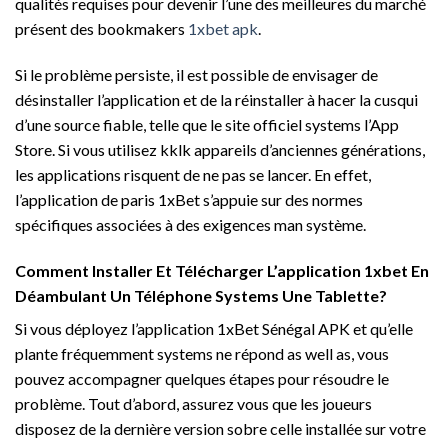
qualités requises pour devenir l’une des meilleures du marché
présent des bookmakers
1xbet apk
.
Si le problème persiste, il est possible de envisager de
désinstaller l’application et de la réinstaller à hacer la cusqui
d’une source fiable, telle que le site officiel systems l’App
Store. Si vous utilisez kklk appareils d’anciennes générations,
les applications risquent de ne pas se lancer. En effet,
l’application de paris 1xBet s’appuie sur des normes
spécifiques associées à des exigences man système.
Comment Installer Et Télécharger L’application 1xbet En
Déambulant Un Téléphone Systems Une Tablette?
Si vous déployez l’application 1xBet Sénégal APK et qu’elle
plante fréquemment systems ne répond as well as, vous
pouvez accompagner quelques étapes pour résoudre le
problème. Tout d’abord, assurez vous que les joueurs
disposez de la dernière version sobre celle installée sur votre