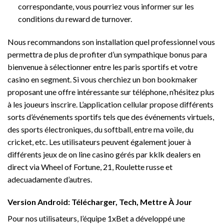
correspondante, vous pourriez vous informer sur les
conditions du reward de turnover.
Nous recommandons son installation quel professionnel vous
permettra de plus de profiter d’un sympathique bonus para
bienvenue à sélectionner entre les paris sportifs et votre
casino en segment. Si vous cherchiez un bon bookmaker
proposant une offre intéressante sur téléphone, n’hésitez plus
à les joueurs inscrire. L’application cellular propose différents
sorts d’événements sportifs tels que des événements virtuels,
des sports électroniques, du softball, entre ma voile, du
cricket, etc. Les utilisateurs peuvent également jouer à
différents jeux de on line casino gérés par kklk dealers en
direct via Wheel of Fortune, 21, Roulette russe et
adecuadamente d’autres.
Version Android: Télécharger, Tech, Mettre À Jour
Pour nos utilisateurs, l’équipe 1xBet a développé une