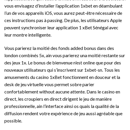
vous envisagez d’installer l’application 1xbet en déambulant
l’un de vos appareils iOS, vous aurez peut-être nécessaire de
ces instructions pas à passing. De plus, les utilisateurs Apple
peuvent synchroniser leur application 1 xBet Sénégal avec
leur montre intelligente.
Vous parierez la moitié des fonds added bonus dans des
london combinés 5x, ain vous parierez una moitié restante sur
des jeux 1x. Le bonus de bienvenue n’est online que pour des
nouveaux utilisateurs qui s’inscrivent sur 1xbet-sn. Tous les
amusements du casino 1xBet fonctionnent en douceur et la
desk de jeu virtuelle vous permet sobre parier
confortablement without aucune attente. Dans le casino en
direct, les croupiers en direct dirigent le jeu de manière
professionnelle, ain l’interface ainsi os quais la qualité de la
diffusion rendent votre expérience de jeu aussi agréable que
possible.