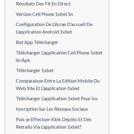
Résultats Des Fit En Direct
Version Cell Phone 1xbet Sn
Configuration De L’écran D’accueil De
L’application Android 1xbet
Bet App Télécharger
Télécharger L’application Cell Phone 1xbet
Sn Apk
Télécharger 1xbet
Comparaison Entre La Edition Mobile Du
Web Site Et L’application 1xbet
Télécharger L’application 1xbet Pour Ios
Inscription Sur Les Réseaux Sociaux
Puis-je Effectuer Kklk Dépôts Et Des
Retraits Via L’application 1xbet?