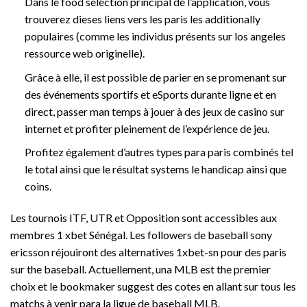
Dans le food selection principal de l’application, vous
trouverez dieses liens vers les paris les additionally
populaires (comme les individus présents sur los angeles
ressource web originelle).
Grâce à elle, il est possible de parier en se promenant sur
des événements sportifs et eSports durante ligne et en
direct, passer man temps à jouer à des jeux de casino sur
internet et profiter pleinement de l’expérience de jeu.
Profitez également d’autres types para paris combinés tel
le total ainsi que le résultat systems le handicap ainsi que
coins.
Les tournois ITF, UTR et Opposition sont accessibles aux
membres 1 xbet Sénégal. Les followers de baseball sony
ericsson réjouiront des alternatives 1xbet-sn pour des paris
sur the baseball. Actuellement, una MLB est the premier
choix et le bookmaker suggest des cotes en allant sur tous les
matchs à venir para la ligue de baseball MLB.