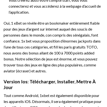
Vous créerez aussi votre compte staff, vous vous
connecterez et vous accéderez à la webpage d’accueil de
l’application.
Oui, 1 xBet se révèle être un bookmaker entièrement fiable
pour des jeux d’argent sur internet auquel des soucis de
personnes dans le monde, con compris des sénégalais, font
confiance. 1x bet vous proposition d’énormes jackpots dans
l’une de tous ces catégories, et fill les paris gratuits TOTO,
nous avons des bonus allant de 100 à 7000 points added
bonus. Notre sélection de jeux est énorme, et vous pouvez
trouver tous des jeux en ligne des plus populaires, comme
aviator (écraser) et autres.
Version Ios: Télécharger, Installer, Mettre À
Jour
Tout comme Android, 1xbet est également disponible pour
les appareils iOS. Désormais, il sera également pratique pour