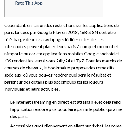
Rate This App
Cependant, en raison des restrictions sur les applications de
paris lancées par Google Play en 2018, 1xBet SN doit être
téléchargé depuis sa webpage dédiée sur le site. Les
internautes peuvent placer leurs paris à complet moment et
n’importe où car em applications mobiles Google android et
iOS rendent les jeux à vous 24h/24 et 7j/7. Pour les matchs de
courses de chevaux, le bookmaker propose des rome dits
spéciaux, où vous pouvez repérer quel sera le résultat et
parier sur des détails plus spécifiques tel les joueurs
individuels et leurs activities.
Le internet streaming en direct est attainable, et cela rend
l’application encore plus populaire parmi le public qui aime
des paris.
Accessibles quotidiennement en allant sur 1xbet, les rome