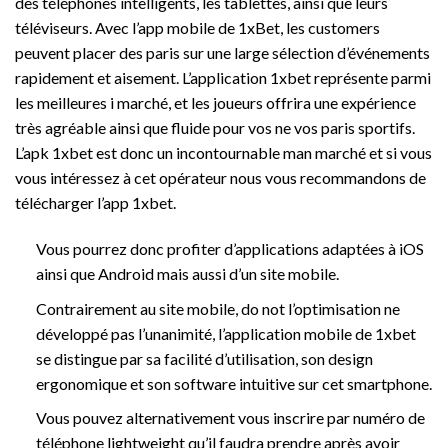
des téléphones intelligents, les tablettes, ainsi que leurs
téléviseurs. Avec l’app mobile de 1xBet, les customers
peuvent placer des paris sur une large sélection d’événements
rapidement et aisement. L’application 1xbet représente parmi
les meilleures i marché, et les joueurs offrira une expérience
très agréable ainsi que fluide pour vos ne vos paris sportifs.
L’apk 1xbet est donc un incontournable man marché et si vous
vous intéressez à cet opérateur nous vous recommandons de
télécharger l’app 1xbet.
Vous pourrez donc profiter d’applications adaptées à iOS
ainsi que Android mais aussi d’un site mobile.
Contrairement au site mobile, do not l’optimisation ne
développé pas l’unanimité, l’application mobile de 1xbet
se distingue par sa facilité d’utilisation, son design
ergonomique et son software intuitive sur cet smartphone.
Vous pouvez alternativement vous inscrire par numéro de
téléphone lightweight qu’il faudra prendre après avoir