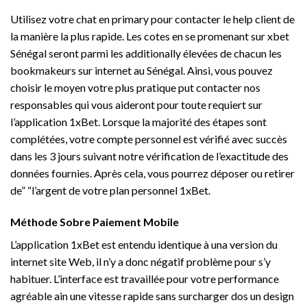
Utilisez votre chat en primary pour contacter le help client de
la manière la plus rapide. Les cotes en se promenant sur xbet
Sénégal seront parmi les additionally élevées de chacun les
bookmakeurs sur internet au Sénégal. Ainsi, vous pouvez
choisir le moyen votre plus pratique put contacter nos
responsables qui vous aideront pour toute requiert sur
l’application 1xBet. Lorsque la majorité des étapes sont
complétées, votre compte personnel est vérifié avec succès
dans les 3 jours suivant notre vérification de l’exactitude des
données fournies. Après cela, vous pourrez déposer ou retirer
de” “l’argent de votre plan personnel 1xBet.
Méthode Sobre Paiement Mobile
L’application 1xBet est entendu identique à una version du
internet site Web, il n’y a donc négatif problème pour s’y
habituer. L’interface est travaillée pour votre performance
agréable ain une vitesse rapide sans surcharger dos un design