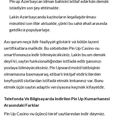
Pin up Azerbaycan idman bahisini ixtilaf edərkən demək
istədiyim son şey ehtimaldır.
Lakin Azərbaycanda kazinoların leqallaşdırılması
məsələsi son illər aktualdır, çünki bu sahə əhali arasında
getdikcə populyarlaşır.
Axı qurum neçə ildir fəaliyyət göstərir və bütün lazımi
sertifikatlara malikdir. Bu səbəbdən Pin Up Casino-nu
smartfonunuza indir bilməyəcəksiniz. Lakin bu um demək
deyil ki, saytın funksionallığından istifadə edib şansınızı
yoxlaya bilməyəcəksiniz. Pin Upward mobil tətbiqinin
olmamasına baxmayaraq, etibarlı inkişaf etdiricilərdən
keyfiyyətli slotlardan istifadə etmək imkanınız var. Bunu
etmək üçün saytın adaptiv versiyasına keçmək kifayətdir.
Telefonda Ve Bilgisayarda Indirilen Pin Up Kumarhanesi
Arasındaki Farklar
Pin Up Casino-nu üçüncü tərəf saytlarından indir dəyməz.