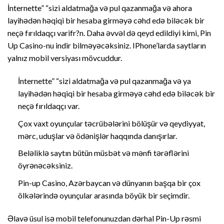
İnternette” “sizi aldatmağa və pul qazanmağa və ahora
layihədən həqiqi bir hesaba girməyə cəhd edə biləcək bir
neçə fırıldaqçı varifr?n. Daha əvvəl də qeyd edildiyi kimi, Pin
Up Casino-nu indir bilməyəcəksiniz. IPhone’larda saytların
yalnız mobil versiyası mövcuddur.
İnternette” “sizi aldatmağa və pul qazanmağa və ya
layihədən həqiqi bir hesaba girməyə cəhd edə biləcək bir
neçə fırıldaqçı var.
Çox vaxt oyunçular təcrübələrini bölüşür və qeydiyyat,
mərc, uduşlar və ödənişlər haqqında danışırlar.
Beləliklə saytın bütün müsbət və mənfi tərəflərini
öyrənəcəksiniz.
Pin-up Casino, Azərbaycan və dünyanın başqa bir çox
ölkələrində oyunçular arasında böyük bir seçimdir.
Əlavə üsul isə mobil telefonunuzdan dərhal Pin-Up rəsmi