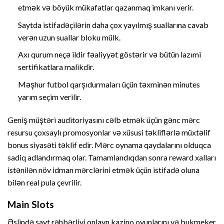
etmək və böyük mükafatlar qazanmaq imkanı verir.
Saytda istifadəçilərin daha çox yayılmış suallarına cavab
verən uzun suallar bloku mülk.
Axı qurum neçə ildir fəaliyyət göstərir və bütün lazımi
sertifikatlara malikdir.
Məşhur futbol qarşıdurmaları üçün təxminən minutes
yarım seçim verilir.
Geniş müştəri auditoriyasını cəlb etmək üçün gənc mərc
resursu çoxsaylı promosyonlar və xüsusi təkliflərlə müxtəlif
bonus siyasəti təklif edir. Mərc oynama qaydalarını olduqca
sadiq adlandırmaq olar. Tamamlandıqdan sonra reward xalları
istənilən növ idman mərclərini etmək üçün istifadə oluna
bilən real pula çevrilir.
Main Slots
Əslində sayt rəhbərliyi onlayn kazino oyunlarını və bukmeker