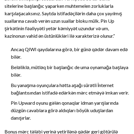
sitelerine başlanğıc yaparken muhtemelen zorluklarla
karşılaşacaksınız. Saytda istifadəçilərin daha çox yayılmış
suallarına cavab verən uzun suallar bloku mülk. Pin Up
şirkətinin fəaliyyəti yetər kəmiyyət uzundur və um,
kazinonun vahid ən üstünlükləri ilə xarakterizə olunur.”
Ancaq QIWI qaydalarına görə, bir günə qədər davam edə
bilər.
Beləliklə, mütləq bir başlanğıc de uma oynamağa başlaya
bilər.
Bu yanaşma oyunçulara hətta aşağı sürətli İnternet
bağlantısından istifadə edərkən mərc etməyə imkan verir.
Pin Upward oyunu gələn qonaqlar idman yarışlarında
düzgün cavablara görə aldıqları böyük uduşlardan
danışırlar.
Bonus mərc tələbi yerinə yetirilənə qədər geri götürülə