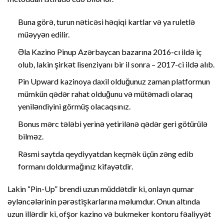
Buna görə, turun nəticəsi həqiqi kartlar və ya ruletlə
müəyyən edilir.
Əla Kazino Pinup Azərbaycan bazarına 2016-cı ildə iç
olub, lakin şirkət lisenziyanı bir il sonra – 2017-ci ildə alıb.
Pin Upward kazinoya daxil olduğunuz zaman platformun
mümkün qədər rahat olduğunu və mütəmadi olaraq
yeniləndiyini görmüş olacaqsınız.
Bonus mərc tələbi yerinə yetirilənə qədər geri götürülə
bilməz.
Rəsmi saytda qeydiyyatdan keçmək üçün zəng edib
formanı doldurmağınız kifayətdir.
Lakin “Pin-Up” brendi uzun müddətdir ki, onlayn qumar
əyləncələrinin pərəstişkarlarına məlumdur. Onun altında
uzun illərdir ki, ofşor kazino və bukmeker kontoru fəaliyyət