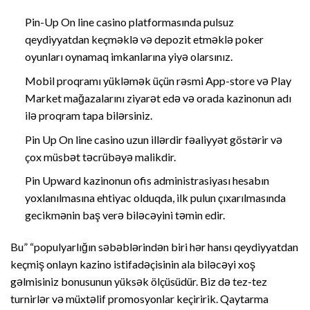
Pin-Up On line casino platformasında pulsuz
qeydiyyatdan keçməklə və depozit etməklə poker
oyunları oynamaq imkanlarına yiyə olarsınız.
Mobil proqramı yükləmək üçün rəsmi App-store və Play
Market mağazalarını ziyarət edə və orada kazinonun adı
ilə proqram tapa bilərsiniz.
Pin Up On line casino uzun illərdir fəaliyyət göstərir və
çox müsbət təcrübəyə malikdir.
Pin Upward kazinonun ofis administrasiyası hesabın
yoxlanılmasına ehtiyac olduqda, ilk pulun çıxarılmasında
gecikmənin baş verə biləcəyini təmin edir.
Bu” “populyarlığın səbəblərindən biri hər hansı qeydiyyatdan
keçmiş onlayn kazino istifadəçisinin ala biləcəyi xoş
gəlmisiniz bonusunun yüksək ölçüsüdür. Biz də tez-tez
turnirlər və müxtəlif promosyonlar keçiririk. Qaytarma