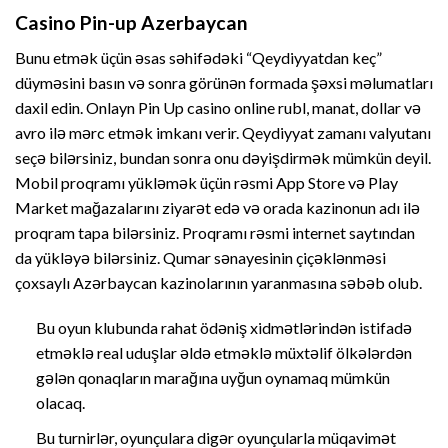
Casino Pin-up Azerbaycan
Bunu etmək üçün əsas səhifədəki “Qeydiyyatdan keç”
düyməsini basın və sonra görünən formada şəxsi məlumatları
daxil edin. Onlayn Pin Up casino online rubl, manat, dollar və
avro ilə mərc etmək imkanı verir. Qeydiyyat zamanı valyutanı
seçə bilərsiniz, bundan sonra onu dəyişdirmək mümkün deyil.
Mobil proqramı yükləmək üçün rəsmi App Store və Play
Market mağazalarını ziyarət edə və orada kazinonun adı ilə
proqram tapa bilərsiniz. Proqramı rəsmi internet saytından
da yükləyə bilərsiniz. Qumar sənayesinin çiçəklənməsi
çoxsaylı Azərbaycan kazinolarının yaranmasına səbəb olub.
Bu oyun klubunda rahat ödəniş xidmətlərindən istifadə
etməklə real uduşlar əldə etməklə müxtəlif ölkələrdən
gələn qonaqların marağına uyğun oynamaq mümkün
olacaq.
Bu turnirlər, oyunçulara digər oyunçularla müqavimət