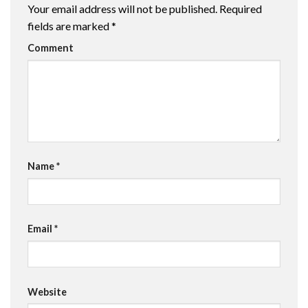
Your email address will not be published.
Required
fields are marked
*
Comment
Name
*
Email
*
Website