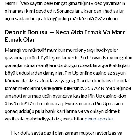
rəsmi” “veb saytın belə bir çatışmazlığını video yayımların
olmaması kimi qeyd edir. Sonuncular əksər canlı hadisələr
üçün saxlanılan qrafik uyğunluq mərkəzi ilə əvəz olunur.
Depozit Bonusu — Necə Əldə Etmək Və Mərc
Etmək Olar
Maraqlı və müxtəlif mümkün mərclər yaxşı hədiyyələr
qazanmaq üçün böyük şanslar verir. Pin Upwards oyunu gələn
qonaqlar idman yarışlarında düzgün cavablara görə aldıqları
böyük uduşlardan danışırlar. Pin Up online casino az saytın
köməyi ilə siz kazinoda və ya güzgülərdən hər hansı birində
idman mərclərini yerləşdirə bilərsiniz. 255 AZN məbləğində
əmanəti artırmaq üçün oyunçuya kazino Pin Up casino-dən
əlavə uduş təqdim olunacaq. Eyni zamanda Pin Up casino
qonaq udduğu pulu bank kartlarına və ya onlayn xidmət
vasitəsilə məhdudiyyətsiz çıxara bilər
pinup apostas
.
Hər dəfə sayta daxil olan zaman müştəri avtorizasiya