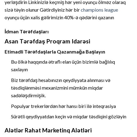
yerləşdirin Linkinizlə keçmiş hər yeni oyunçu ölməz olaraq
sizə təyin olunur Gətirdiyiniz hər bir
champions league
oyunçu üçün xalis gəlirimizin 40%-ə qədərini qazanın
İdman Tərəfdaşları
Asan Tərəfdaş Proqram Idarəsi
Etimadli Tərəfdaşlarla Qazanmağa Başlayın
Bu ölkə haqqında ətraflı elan üçün bizimlə bağlılıq
saxlayın
Biz tərəfdaş hesabınızın qeydiyyata alınması və
təsdiqlənməsi mexanizmini mümkün miqdar
sadələşdirmişik.
Populyar trekerlərdən hər hansı biri ilə inteqrasiya
Sürətli qeydiyyatdan keçin və miqdar təsdiqini gözləyin
Alətlər Rahat Marketinq Alətləri