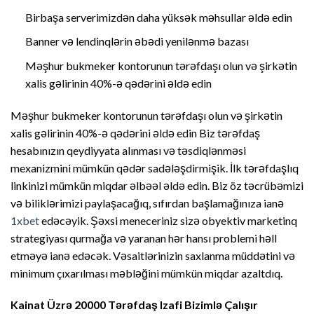
Birbaşa serverimizdən daha yüksək məhsullar əldə edin
Banner və lendinqlərin əbədi yenilənmə bazası
Məşhur bukmeker kontorunun tərəfdaşı olun və şirkətin
xalis gəlirinin 40%-ə qədərini əldə edin
Məşhur bukmeker kontorunun tərəfdaşı olun və şirkətin
xalis gəlirinin 40%-ə qədərini əldə edin Biz tərəfdaş
hesabınızın qeydiyyata alınması və təsdiqlənməsi
mexanizmini mümkün qədər sadələşdirmişik. İlk tərəfdaşlıq
linkinizi mümkün miqdar əlbəəl əldə edin. Biz öz təcrübəmizi
və biliklərimizi paylaşacağıq, sıfırdan başlamağınıza ianə
1xbet
edəcəyik. Şəxsi meneceriniz sizə obyektiv marketinq
strategiyası qurmağa və yaranan hər hansı problemi həll
etməyə ianə edəcək. Vəsaitlərinizin saxlanma müddətini və
minimum çıxarılması məbləğini mümkün miqdar azaltdıq.
Kainat Üzrə 20000 Tərəfdaş Izafi Bizimlə Çalışır