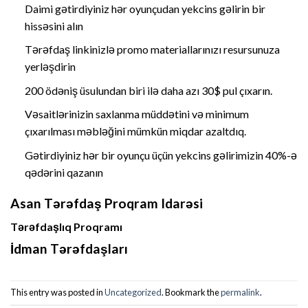
Daimi gətirdiyiniz hər oyunçudan yekcins gəlirin bir
hissəsini alın
Tərəfdaş linkinizlə promo materiallarınızı resursunuza
yerləşdirin
200 ödəniş üsulundan biri ilə daha azı 30$ pul çıxarın.
Vəsaitlərinizin saxlanma müddətini və minimum
çıxarılması məbləğini mümkün miqdar azaltdıq.
Gətirdiyiniz hər bir oyunçu üçün yekcins gəlirimizin 40%-ə
qədərini qazanın
Asan Tərəfdaş Proqram Idarəsi
Tərəfdaşlıq Proqramı
İdman Tərəfdaşları
This entry was posted in
Uncategorized
. Bookmark the
permalink
.