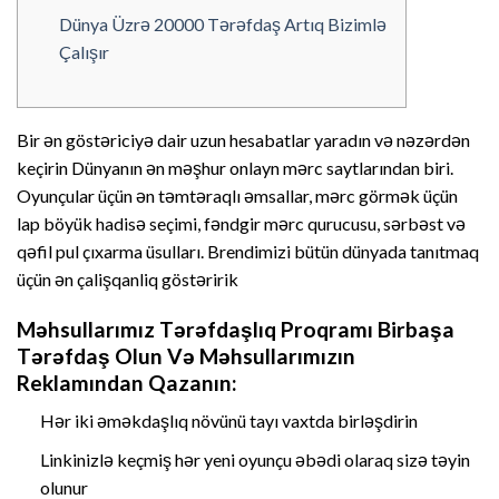
Dünya Üzrə 20000 Tərəfdaş Artıq Bizimlə
Çalışır
Bir ən göstəriciyə dair uzun hesabatlar yaradın və nəzərdən
keçirin Dünyanın ən məşhur onlayn mərc saytlarından biri.
Oyunçular üçün ən təmtəraqlı əmsallar, mərc görmək üçün
lap böyük hadisə seçimi, fəndgir mərc qurucusu, sərbəst və
qəfil pul çıxarma üsulları. Brendimizi bütün dünyada tanıtmaq
üçün ən çalişqanliq göstəririk
Məhsullarımız Tərəfdaşlıq Proqramı Birbaşa
Tərəfdaş Olun Və Məhsullarımızın
Reklamından Qazanın:
Hər iki əməkdaşlıq növünü tayı vaxtda birləşdirin
Linkinizlə keçmiş hər yeni oyunçu əbədi olaraq sizə təyin
olunur