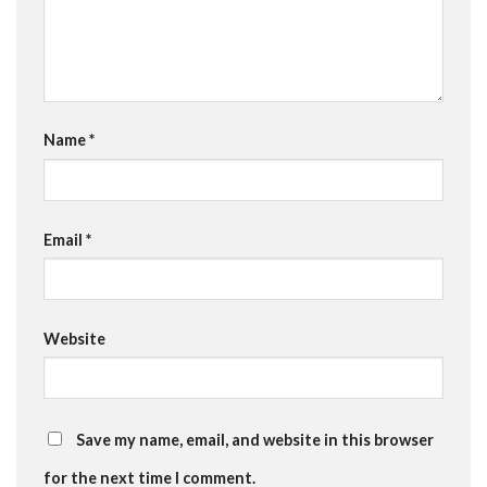
Name
*
Email
*
Website
Save my name, email, and website in this browser
for the next time I comment.