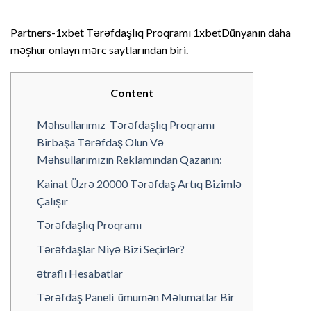
Partners-1xbet Tərəfdaşlıq Proqramı 1xbetDünyanın daha
məşhur onlayn mərc saytlarından biri.
Content
Məhsullarımız Tərəfdaşlıq Proqramı
Birbaşa Tərəfdaş Olun Və
Məhsullarımızın Reklamından Qazanın:
Kainat Üzrə 20000 Tərəfdaş Artıq Bizimlə
Çalışır
Tərəfdaşlıq Proqramı
Tərəfdaşlar Niyə Bizi Seçirlər?
ətraflı Hesabatlar
Tərəfdaş Paneli ümumən Məlumatlar Bir