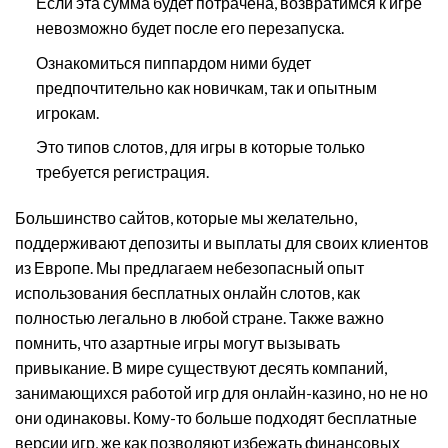
Если эта сумма будет потрачена, возвратимся к игре
невозможно будет после его перезапуска.
Ознакомиться пиппардом ними будет
предпочтительно как новичкам, так и опытным
игрокам.
Это типов слотов, для игры в которые только
требуется регистрация.
Большинство сайтов, которые мы желательно,
поддерживают депозиты и выплаты для своих клиентов
из Европе. Мы предлагаем небезопасный опыт
использования бесплатных онлайн слотов, как
полностью легально в любой стране. Также важно
помнить, что азартные игры могут вызывать
привыкание. В мире существуют десять компаний,
занимающихся работой игр для онлайн-казино, но не но
они одинаковы. Кому-то больше подходят бесплатные
версии игр, же как позволяют избежать финансовых