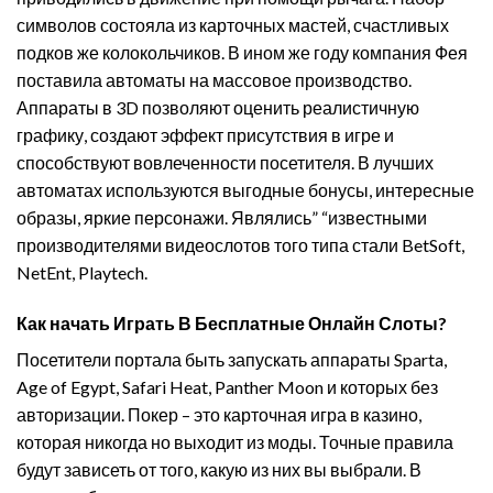
символов состояла из карточных мастей, счастливых
подков же колокольчиков. В ином же году компания Фея
поставила автоматы на массовое производство.
Аппараты в 3D позволяют оценить реалистичную
графику, создают эффект присутствия в игре и
способствуют вовлеченности посетителя. В лучших
автоматах используются выгодные бонусы, интересные
образы, яркие персонажи. Являлись” “известными
производителями видеослотов того типа стали BetSoft,
NetEnt, Playtech.
Как начать Играть В Бесплатные Онлайн Слоты?
Посетители портала быть запускать аппараты Sparta,
Age of Egypt, Safari Heat, Panther Moon и которых без
авторизации. Покер – это карточная игра в казино,
которая никогда но выходит из моды. Точные правила
будут зависеть от того, какую из них вы выбрали. В