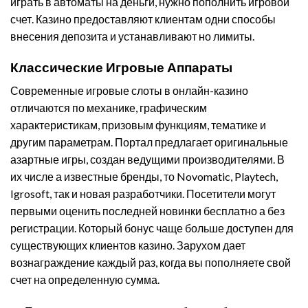
играть в автоматы на деньги, нужно пополнить игровой
счет. Казино предоставляют клиентам одни способы
внесения депозита и устанавливают но лимиты.
Классические Игровые Аппараты
Современные игровые слоты в онлайн-казино
отличаются по механике, графическим
характеристикам, призовым функциям, тематике и
другим параметрам. Портал предлагает оригинальные
азартные игры, создан ведущими производителями. В
их числе а известные бренды, то Novomatic, Playtech,
Igrosoft, так и новая разработчики. Посетители могут
первыми оценить последней новинки бесплатно а без
регистрации. Который бонус чаще больше доступен для
существующих клиентов казино. Зарухом дает
вознаграждение каждый раз, когда вы пополняете свой
счет на определенную сумма.