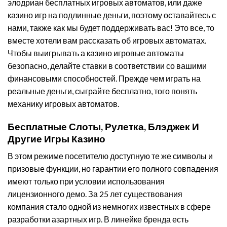
элодриан бесплатных игровых автоматов, или даже
казино игр на подлинные деньги, поэтому оставайтесь с
нами, также как мы будет поддерживать вас! Это все, то
вместе хотели вам рассказать об игровых автоматах.
Чтобы выигрывать а казино игровые автоматы
безопасно, делайте ставки в соответствии со вашими
финансовыми способностей. Прежде чем играть на
реальные деньги, сыграйте бесплатно, того понять
механику игровых автоматов.
Бесплатные Слоты, Рулетка, Блэджек И
Другие Игры Казино
В этом режиме посетителю доступную те же символы и
призовые функции, но гарантии его полного совпадения
имеют только при условии использования
лицензионного демо. За 25 лет существования
компания стало одной из немногих известных в сфере
разработки азартных игр. В линейке бренда есть