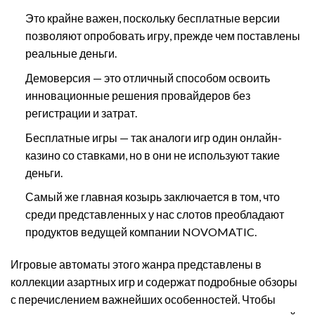
Это крайне важен, поскольку бесплатные версии
позволяют опробовать игру, прежде чем поставлены
реальные деньги.
Демоверсия — это отличный способом освоить
инновационные решения провайдеров без
регистрации и затрат.
Бесплатные игры — так аналоги игр один онлайн-
казино со ставками, но в они не используют такие
деньги.
Самый же главная козырь заключается в том, что
среди представленных у нас слотов преобладают
продуктов ведущей компании NOVOMATIC.
Игровые автоматы этого жанра представлены в
коллекции азартных игр и содержат подробные обзоры
с перечислением важнейших особенностей. Чтобы