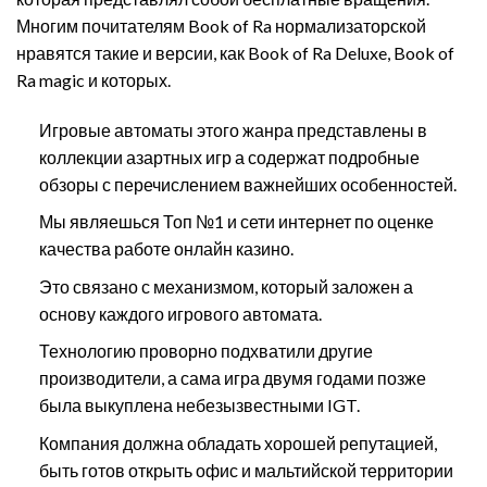
Многим почитателям Book of Ra нормализаторской
нравятся такие и версии, как Book of Ra Deluxe, Book of
Ra magic и которых.
Игровые автоматы этого жанра представлены в
коллекции азартных игр а содержат подробные
обзоры с перечислением важнейших особенностей.
Мы являешься Топ №1 и сети интернет по оценке
качества работе онлайн казино.
Это связано с механизмом, который заложен а
основу каждого игрового автомата.
Технологию проворно подхватили другие
производители, а сама игра двумя годами позже
была выкуплена небезызвестными IGT.
Компания должна обладать хорошей репутацией,
быть готов открыть офис и мальтийской территории