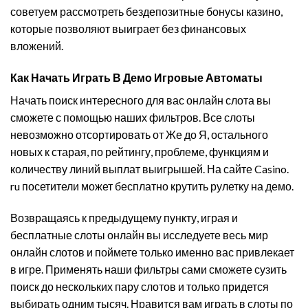
советуем рассмотреть бездепозитные бонусы казино,
которые позволяют выиграет без финансовых
вложений.
Как Начать Играть В Демо Игровые Автоматы
Начать поиск интересного для вас онлайн слота вы
сможете с помощью наших фильтров. Все слоты
невозможно отсортировать от Же до Я, остального
новых к старая, по рейтингу, проблеме, функциям и
количеству линий выплат выигрышей. На сайте Casino.
ru посетители может бесплатно крутить рулетку на демо.
Возвращаясь к предыдущему пункту, играя и
бесплатные слоты онлайн вы исследуете весь мир
онлайн слотов и поймете только именно вас привлекает
в игре. Применять наши фильтры сами сможете сузить
поиск до нескольких пару слотов и только придется
выбирать одним тысяч. Нравится вам играть в слоты по