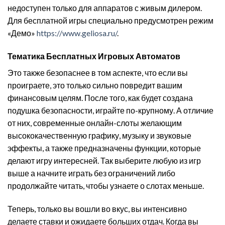
недоступен только для аппаратов с живым дилером.
Для бесплатной игры специально предусмотрен режим
«Демо»
https://www.geliosa.ru/
.
Тематика Бесплатных Игровых Автоматов
Это также безопаснее в том аспекте, что если вы
проиграете, это только сильно повредит вашим
финансовым целям. После того, как будет создана
подушка безопасности, играйте по-крупному. А отличие
от них, современные онлайн-слоты желающим
высококачественную графику, музыку и звуковые
эффекты, а также предназначены функции, которые
делают игру интересней. Так выберите любую из игр
выше а начните играть без ограничений либо
продолжайте читать, чтобы узнаете о слотах меньше.
Теперь, только вы вошли во вкус, вы интенсивно
делаете ставки и ожидаете больших отдач. Когда вы