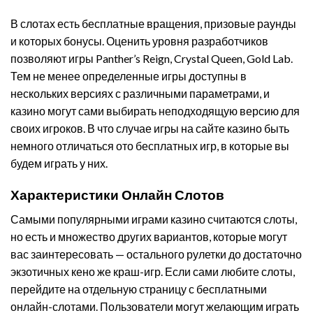
В слотах есть бесплатные вращения, призовые раунды
и которых бонусы. Оценить уровня разработчиков
позволяют игры Panther’s Reign, Crystal Queen, Gold Lab.
Тем не менее определенные игры доступны в
нескольких версиях с различными параметрами, и
казино могут сами выбирать неподходящую версию для
своих игроков. В что случае игры на сайте казино быть
немного отличаться ото бесплатных игр, в которые вы
будем играть у них.
Характеристики Онлайн Слотов
Самыми популярными играми казино считаются слоты,
но есть и множество других вариантов, которые могут
вас заинтересовать — остального рулетки до достаточно
экзотичных кено же краш-игр. Если сами любите слоты,
перейдите на отдельную страницу с бесплатными
онлайн-слотами. Пользователи могут желающим играть