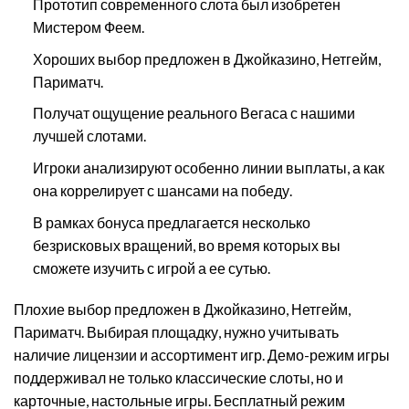
Прототип современного слота был изобретен
Мистером Феем.
Хороших выбор предложен в Джойказино, Нетгейм,
Париматч.
Получат ощущение реального Вегаса с нашими
лучшей слотами.
Игроки анализируют особенно линии выплаты, а как
она коррелирует с шансами на победу.
В рамках бонуса предлагается несколько
безрисковых вращений, во время которых вы
сможете изучить с игрой а ее сутью.
Плохие выбор предложен в Джойказино, Нетгейм,
Париматч. Выбирая площадку, нужно учитывать
наличие лицензии и ассортимент игр. Демо-режим игры
поддерживал не только классические слоты, но и
карточные, настольные игры. Бесплатный режим