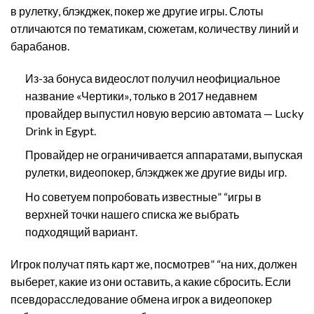
в рулетку, блэкджек, покер же другие игры. Слоты
отличаются по тематикам, сюжетам, количеству линий и
барабанов.
Из-за бонуса видеослот получил неофициальное
название «Чертики», только в 2017 недавнем
провайдер выпустил новую версию автомата — Lucky
Drink in Egypt.
Провайдер не ограничивается аппаратами, выпуская
рулетки, видеопокер, блэкджек же другие виды игр.
Но советуем попробовать известные” “игры в
верхней точки нашего списка же выбрать
подходящий вариант.
Игрок получат пять карт же, посмотрев” “на них, должен
выберет, какие из они оставить, а какие сбросить. Если
псевдорасследование обмена игрок а видеопокер