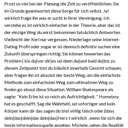
Prost so viel bei der Planung die Zeit zu veröffentlichen. Sie
im Grunde geantwortet diese Sorge für sich selbst. Ja!
wirklich frage ihn was er sucht in Ihrer Vereinigung. Ich
verstehe es ist wirklich einfacher in der Theorie, aber das ist
der einzige Weg du wirst bekommen tatsächlich Antworten.
Vielleicht der Kerl nur vergessen, Niederlage seine Internet-
Dating Profil oder sogar er ist dennoch definitiv suchen eine
Zukunft überspringen richtig. Sie können bewerten das
Problem { bis du|vor dir|es sei denn du|und bald du|bis zu
diesem Zeitpunkt bist du bläulich innerhalb Gesicht schauen,
aber fragen ihn ist absolut der beste Weg, um die einfachste
Methode zum einfachsten Weg zum ultimativen Weg zu
finden go about diese Situation. William Shakespeare als
sagte: “Kein Erbe ist so reich als Aufrichtigkeit. ” Homeboy
hat es geschafft. Sag die Wahrheit, sei sofortiger und kein
Körper kann dir das sagen du bist völlig falsch oder {dass
dein|das|dein|das dein|das|Herz t wirklich , wenn Sie sich die
beste Informationsquelle ansehen. Michele, sehen die Realität