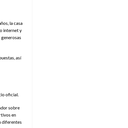
ños, la casa
 internet y
r generosas
puestas, así
o oficial.
rador sobre
rtivos en
 diferentes