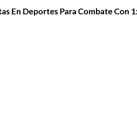
as En Deportes Para Combate Con 1