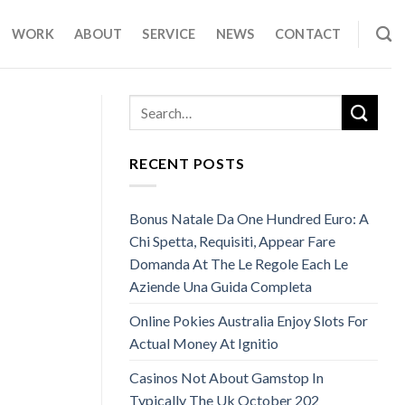
WORK
ABOUT
SERVICE
NEWS
CONTACT
RECENT POSTS
Bonus Natale Da One Hundred Euro: A
Chi Spetta, Requisiti, Appear Fare
Domanda At The Le Regole Each Le
Aziende Una Guida Completa
Online Pokies Australia Enjoy Slots For
Actual Money At Ignitio
Casinos Not About Gamstop In
Typically The Uk October 202