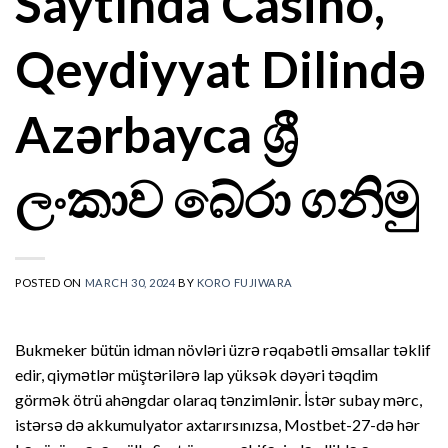
Saytında Casino,
Qeydiyyat Dilində
Azərbayca ශ්‍රී
ලංකාව බේරා ගනිමු
POSTED ON
MARCH 30, 2024
BY
KORO FUJIWARA
Bukmeker bütün idman növləri üzrə rəqabətli əmsallar təklif
edir, qiymətlər müştərilərə lap yüksək dəyəri təqdim
görmək ötrü ahəngdar olaraq tənzimlənir. İstər subay mərc,
istərsə də akkumulyator axtarırsınızsa, Mostbet-27-də hər