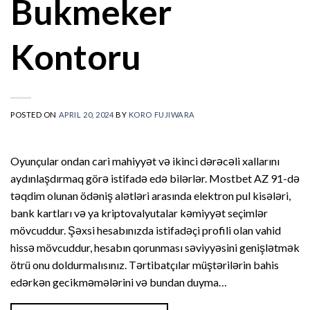
Bukmeker
Kontoru
POSTED ON
APRIL 20, 2024
BY
KORO FUJIWARA
Oyunçular ondan cari mahiyyət və ikinci dərəcəli xallarını
aydınlaşdırmaq görə istifadə edə bilərlər. Mostbet AZ 91-də
təqdim olunan ödəniş alətləri arasında elektron pul kisələri,
bank kartları və ya kriptovalyutalar kəmiyyət seçimlər
mövcuddur. Şəxsi hesabınızda istifadəçi profili olan vahid
hissə mövcuddur, hesabın qorunması səviyyəsini genişlətmək
ötrü onu doldurmalısınız. Tərtibatçılar müştərilərin bahis
edərkən gecikməmələrini və bundan duyma…