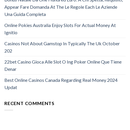
Appear Fare Domanda At The Le Regole Each Le Aziende
Una Guida Completa
Online Pokies Australia Enjoy Slots For Actual Money At
Ignitio
Casinos Not About Gamstop In Typically The Uk October
202
22bet Casino Gioca Alle Slot O Ing Poker Online Que Tiene
Denar
Best Online Casinos Canada Regarding Real Money 2024
Updat
RECENT COMMENTS