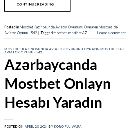
CONTINUE READING
→
Posted in
Mostbet Kazinosunda Aviator Oyununu Oynayın Mostbet-də
Aviator Oyunu - 542
|
Tagged
mostbet
,
mostbet AZ
Leave a comment
MOSTBET KAZINOSUNDA AVIATOR OYUNUNU OYNAYIN MOSTBET-DƏ
AVIATOR OYUNU - 542
Azərbaycanda
Mostbet Onlayn
Hesabı Yaradın
POSTED ON
APRIL 20, 2024
BY
KORO FUJIWARA