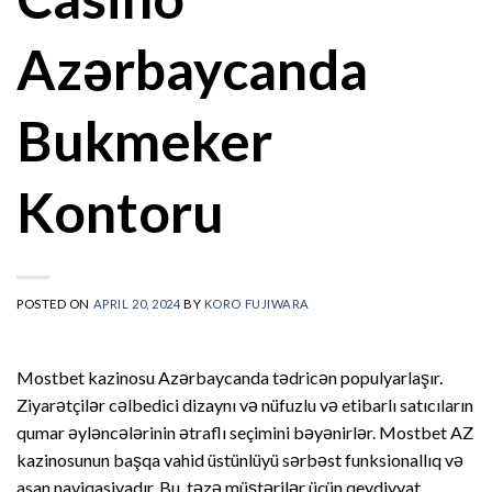
Azərbaycanda
Bukmeker
Kontoru
POSTED ON
APRIL 20, 2024
BY
KORO FUJIWARA
Mostbet kazinosu Azərbaycanda tədricən populyarlaşır.
Ziyarətçilər cəlbedici dizaynı və nüfuzlu və etibarlı satıcıların
qumar əyləncələrinin ətraflı seçimini bəyənirlər. Mostbet AZ
kazinosunun başqa vahid üstünlüyü sərbəst funksionallıq və
asan naviqasiyadır. Bu, təzə müştərilər üçün qeydiyyat