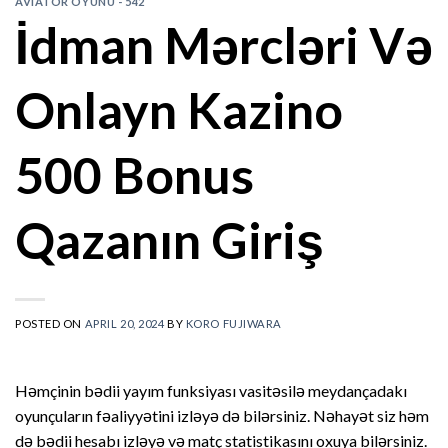
AVIATOR OYUNU - 542
İdman Mərcləri Və
Onlayn Kazino
500 Bonus
Qazanın Giriş
POSTED ON
APRIL 20, 2024
BY
KORO FUJIWARA
Həmçinin bədii yayım funksiyası vasitəsilə meydançadakı
oyunçuların fəaliyyətini izləyə də bilərsiniz. Nəhayət siz həm
də bədii hesabı izləyə və matç statistikasını oxuya bilərsiniz.