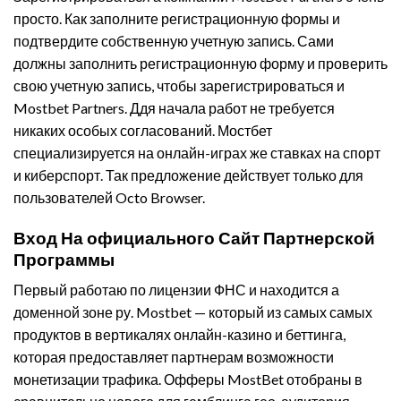
просто. Как заполните регистрационную формы и
подтвердите собственную учетную запись. Сами
должны заполнить регистрационную форму и проверить
свою учетную запись, чтобы зарегистрироваться и
Mostbet Partners. Ддя начала работ не требуется
никаких особых согласований. Мостбет
специализируется на онлайн-играх же ставках на спорт
и киберспорт. Так предложение действует только для
пользователей Octo Browser.
Вход На официального Сайт Партнерской
Программы
Первый работаю по лицензии ФНС и находится а
доменной зоне ру. Mostbet — который из самых самых
продуктов в вертикалях онлайн-казино и беттинга,
которая предоставляет партнерам возможности
монетизации трафика. Офферы MostBet отобраны в