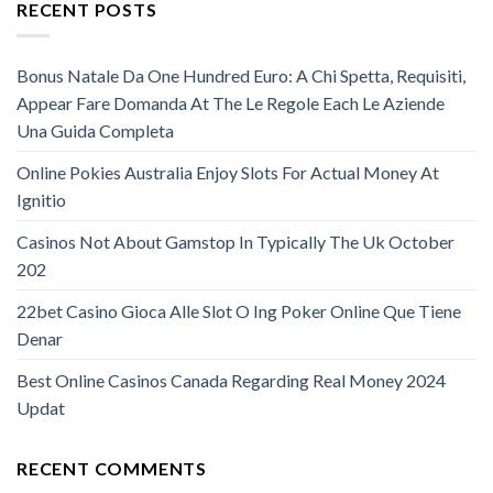
RECENT POSTS
Bonus Natale Da One Hundred Euro: A Chi Spetta, Requisiti,
Appear Fare Domanda At The Le Regole Each Le Aziende
Una Guida Completa
Online Pokies Australia Enjoy Slots For Actual Money At
Ignitio
Casinos Not About Gamstop In Typically The Uk October
202
22bet Casino Gioca Alle Slot O Ing Poker Online Que Tiene
Denar
Best Online Casinos Canada Regarding Real Money 2024
Updat
RECENT COMMENTS