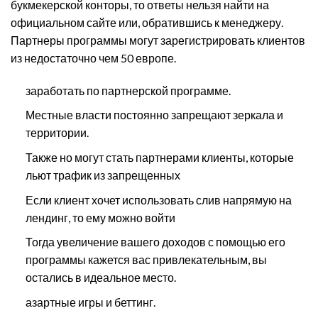
букмекерской конторы, то ответы нельзя найти на
официальном сайте или, обратившись к менеджеру.
Партнеры программы могут зарегистрировать клиентов
из недостаточно чем 50 европе.
заработать по партнерской программе.
Местные власти постоянно запрещают зеркала и
территории.
Также но могут стать партнерами клиенты, которые
льют трафик из запрещенных
Если клиент хочет использовать слив напрямую на
лендинг, то ему можно войти
Тогда увеличение вашего доходов с помощью его
программы кажется вас привлекательным, вы
остались в идеальное место.
азартные игры и беттинг.