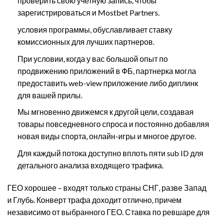
проверить свою учетную запись, чтобы
зарегистрироваться и Mostbet Partners.
условия программы, обуславливает ставку
комиссионных для лучших партнеров.
При условии, когда у вас большой опыт по
продвижению приложений в ФБ, партнерка могла
предоставить web-view приложение либо диплинк
для вашей прилы.
Мы мгновенно движемся к другой цели, создавая
товары повседневного спроса и постоянно добавляя
новая виды спорта, онлайн-игры и многое другое.
Для каждый потока доступно вплоть пяти sub ID для
детального анализа входящего трафика.
ГЕО хорошее – входят только страны СНГ, разве Запад
и Глубь. Конверт трафа доходит отлично, причем
независимо от выбранного ГЕО. Ставка по ревшаре для