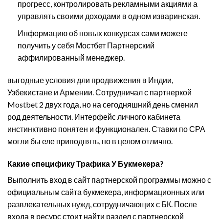
прогресс, контролировать рекламными акциями а
управлять своими доходами в одном изваринская.
Информацию об новых конкурсах сами можете
получить у себя Мостбет Партнерский
аффилированный менеджер.
выгодные условия дли продвижения в Индии,
Узбекистане и Армении. Сотрудничал с партнеркой
Mostbet 2 двух года, но на сегодняшний день сменил
род деятельности. Интерфейс личного кабинета
инстинктивно понятен и функционален. Ставки по СРА
могли бы еле приподнять, но в целом отлично.
Какие специфику Трафика У Букмекера?
Выполнить вход в сайт партнерской программы можно с
официальным сайта букмекера, информационных или
развлекательных нужд, сотрудничающих с БК. После
входа в ресурс стоит найти раздел с партнерской