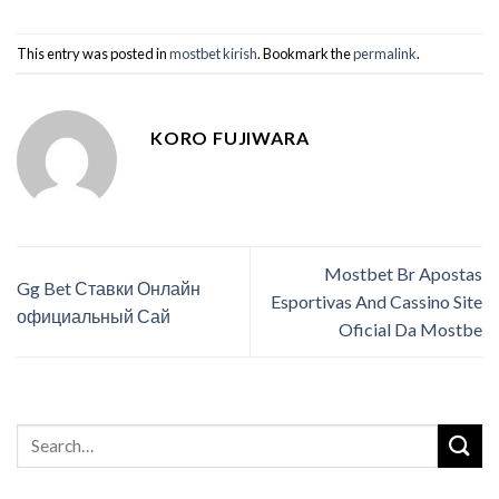
This entry was posted in
mostbet kirish
. Bookmark the
permalink
.
KORO FUJIWARA
Mostbet Br Apostas
Gg Bet Ставки Онлайн
Esportivas And Cassino Site
официальный Сай
Oficial Da Mostbe