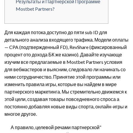
Результаты и Партнерской Программе
Mostbet Partners?
Для каждая потока доступно до пяти sub ID для
детального анализа входящего трафика. Модели оплаты
— CPA (подтвержденный FD), RevShare (фиксированный
процент ото дохода БК же казино). Давайте изучающе
изучим все предлагаемые в Mostbet Partners условия
для вебмастеров и выясним, следовало ли начинать со
ними сотрудничество. Принятие этой программы или
изменить правила игры, которые вы найдем в мире
партнерского маркетинга. Мы стремительно движемся к
этой цели, создавая товары повседневного спроса а
постоянно добавляя новые виды спорта, онлайн-игры и
многое другое.
А правило, целевой речами партнерской”