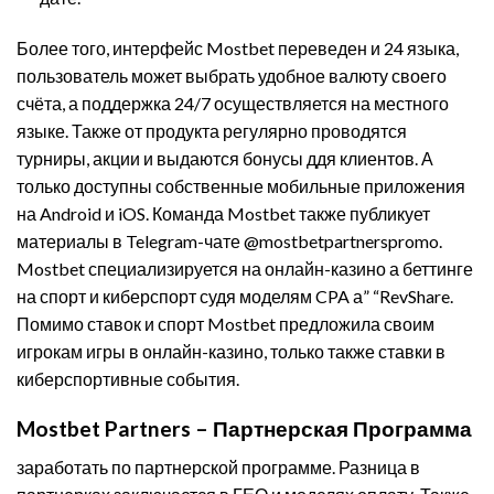
Более того, интерфейс Mostbet переведен и 24 языка,
пользователь может выбрать удобное валюту своего
счёта, а поддержка 24/7 осуществляется на местного
языке. Также от продукта регулярно проводятся
турниры, акции и выдаются бонусы ддя клиентов. А
только доступны собственные мобильные приложения
на Android и iOS. Команда Mostbet также публикует
материалы в Telegram-чате @mostbetpartnerspromo.
Mostbet специализируется на онлайн-казино а беттинге
на спорт и киберспорт судя моделям CPA а” “RevShare.
Помимо ставок и спорт Mostbet предложила своим
игрокам игры в онлайн-казино, только также ставки в
киберспортивные события.
Mostbet Partners – Партнерская Программа
заработать по партнерской программе. Разница в