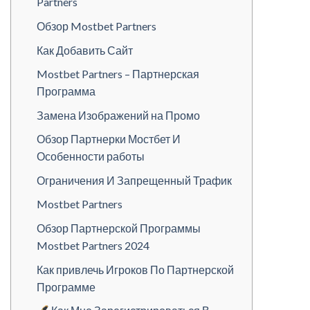
Partners
Обзор Mostbet Partners
Как Добавить Сайт
Mostbet Partners – Партнерская
Программа
Замена Изображений на Промо
Обзор Партнерки Мостбет И
Особенности работы
Ограничения И Запрещенный Трафик
Mostbet Partners
Обзор Партнерской Программы
Mostbet Partners 2024
Как привлечь Игроков По Партнерской
Программе