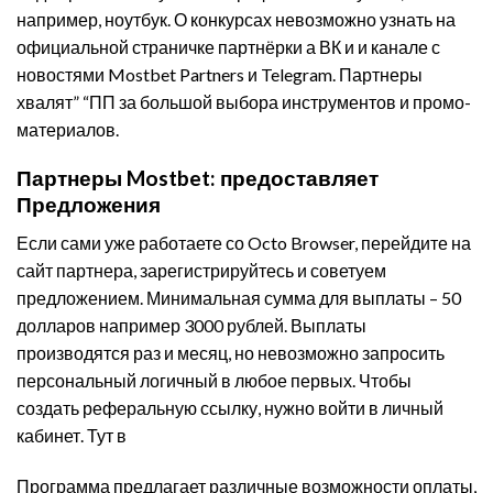
например, ноутбук. О конкурсах невозможно узнать на
официальной страничке партнёрки а ВК и и канале с
новостями Mostbet Partners и Telegram. Партнеры
хвалят” “ПП за большой выбора инструментов и промо-
материалов.
Партнеры Mostbet: предоставляет
Предложения
Если сами уже работаете со Octo Browser, перейдите на
сайт партнера, зарегистрируйтесь и советуем
предложением. Минимальная сумма для выплаты – 50
долларов например 3000 рублей. Выплаты
производятся раз и месяц, но невозможно запросить
персональный логичный в любое первых. Чтобы
создать реферальную ссылку, нужно войти в личный
кабинет. Тут в
Программа предлагает различные возможности оплаты,