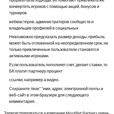
конвертить игроков с помощью акций, бонусов и
турниров.
вебмастеров, администраторов сообществ и
владельцев профилей в социальных
Невозможно предсказать размер доходы, прибыль
может быть отложенной на неопределенном срок, не
только привлеченные пользователи становятся
активными игроками.
Если пользователь пополняет счет, делает ставки, то
БК платит партнеру процент
ссылки, например а видео.
Сохраните твое” “имя, адрес электронной почты и
веб-сайт в этом браузере для следующего
комментария.
Зарегистрироваться а компании MostBet Partners очень