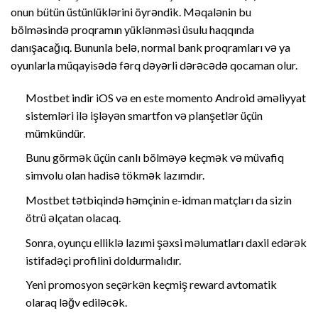
onun bütün üstünlüklərini öyrəndik. Məqalənin bu
bölməsində proqramın yüklənməsi üsulu haqqında
danışacağıq. Bununla belə, normal bank proqramları və ya
oyunlarla müqayisədə fərq dəyərli dərəcədə qocaman olur.
Mostbet indir iOS və en este momento Android əməliyyat
sistemləri ilə işləyən smartfon və planşetlər üçün
mümkündür.
Bunu görmək üçün canlı bölməyə keçmək və müvafiq
simvolu olan hadisə tökmək lazımdır.
Mostbet tətbiqində həmçinin e-idman matçları da sizin
ötrü əlçatan olacaq.
Sonra, oyunçu elliklə lazımi şəxsi məlumatları daxil edərək
istifadəçi profilini doldurmalıdır.
Yeni promosyon seçərkən keçmiş reward avtomatik
olaraq ləğv ediləcək.