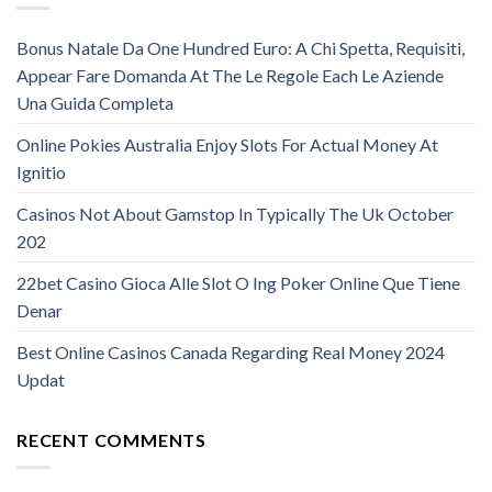
Bonus Natale Da One Hundred Euro: A Chi Spetta, Requisiti,
Appear Fare Domanda At The Le Regole Each Le Aziende
Una Guida Completa
Online Pokies Australia Enjoy Slots For Actual Money At
Ignitio
Casinos Not About Gamstop In Typically The Uk October
202
22bet Casino Gioca Alle Slot O Ing Poker Online Que Tiene
Denar
Best Online Casinos Canada Regarding Real Money 2024
Updat
RECENT COMMENTS