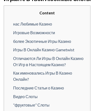
Content
нас Любимые Казино
Игровые Возможности
более Экзотичные Игры Казино
Игры В Онлайн Казино Gametwist
Отличаются Ли Игры В Онлайн Казино
От Игр в Настоящем Казино?
Как именовались Игры В Казино
Онлайн?
Последние Статьи о Казино
Видео Слоты
“фруктовые” Слоты