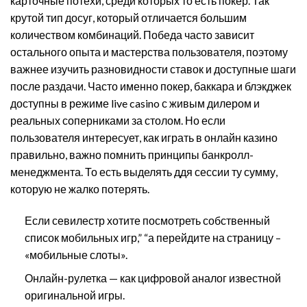
карточные потехи, среди которых то есть покер. Так
крутой тип досуг, который отличается большим
количеством комбинаций. Победа часто зависит
остального опыта и мастерства пользователя, поэтому
важнее изучить разновидности ставок и доступные шаги
после раздачи. Часто именно покер, баккара и блэкджек
доступны в режиме live casino с живым дилером и
реальных соперниками за столом. Но если
пользователя интересует, как играть в онлайн казино
правильно, важно помнить принципы банкролл-
менеджмента. То есть выделять ддя сессии ту сумму,
которую не жалко потерять.
Если севилестр хотите посмотреть собственный
список мобильных игр,” “а перейдите на страницу –
«мобильные слоты».
Онлайн-рулетка — как цифровой аналог известной
оригинальной игры.