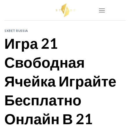
Skip
to
content
1XBET RUSSIA
Игра 21
Свободная
Ячейка Играйте
Бесплатно
Онлайн В 21