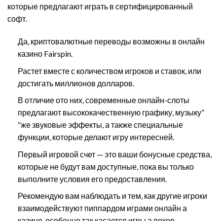
которые предлагают играть в сертифицированный
софт.
Да, криптовалютные переводы возможны в онлайн
казино Fairspin.
Растет вместе с количеством игроков и ставок, или
достигать миллионов долларов.
В отличие ото них, современные онлайн-слоты
предлагают высококачественную графику, музыку”
“же звуковые эффекты, а также специальные
функции, которые делают игру интересней.
Первый игровой счет — это ваши бонусные средства,
которые не будут вам доступные, пока вы только
выполните условия его предоставления.
Рекомендую вам наблюдать и тем, как другие игроки
взаимодействуют пиппардом играми онлайн а
казино, особенно так касается игры а покер.