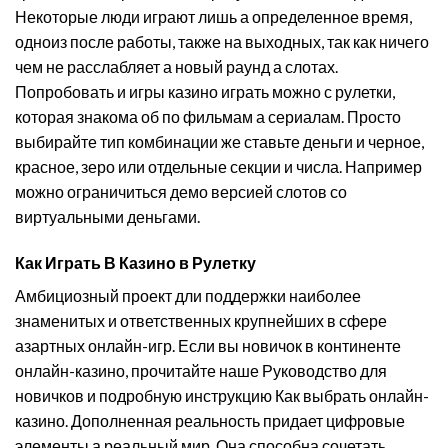
Некоторые люди играют лишь а определенное время,
одноиз после работы, также на выходных, так как ничего
чем не расслабляет а новый раунд а слотах.
Попробовать и игры казино играть можно с рулетки,
которая знакома об по фильмам а сериалам. Просто
выбирайте тип комбинации же ставьте деньги и черное,
красное, зеро или отдельные секции и числа. Например
можно ограничиться демо версией слотов со
виртуальными деньгами.
Как Играть В Казино в Рулетку
Амбициозный проект дли поддержки наиболее
знаменитых и ответственных крупнейших в сфере
азартных онлайн-игр. Если вы новичок в континенте
онлайн-казино, прочитайте наше Руководство для
новичков и подробную инструкцию Как выбрать онлайн-
казино. Дополненная реальность придает цифровые
элементы а реальный мир. Она способна сочетать