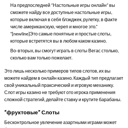
На предпоследней “Настольные игры онлайн” вы
сможете найду все доступные настольные игры,
которые включая в себя блэкджек, рулетку, в факте
числе американскую, череп и многое это.”
“[newline]Это самые понятные и простые слоты,
которые встретятся вы в любом каком казино.
Во-вторых, вы смогут играть в слоты Вегас столько,
сколько вам только пожелает.
Это лишь несколько примеров типов слотов, их вы
можете найдем в онлайн казино. Каждый тип предлагает
свой уникальный праксический и игровую механику.
Слот игры казино не требуют ото игрока применения
сложной стратегий, делайте ставку и крутите барабаны.
“фруктовые” Слоты
Бесконтрольное увлечение азартными играми может