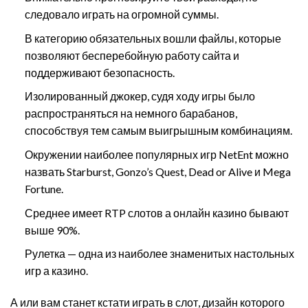
следовало играть на огромной суммы.
В категорию обязательных вошли файлы, которые
позволяют бесперебойную работу сайта и
поддерживают безопасность.
Изолированный джокер, судя ходу игры было
распространяться на немного барабанов,
способствуя тем самым выигрышным комбинациям.
Окружении наиболее популярных игр NetEnt можно
назвать Starburst, Gonzo’s Quest, Dead or Alive и Mega
Fortune.
Среднее имеет RTP слотов а онлайн казино бывают
выше 90%.
Рулетка — одна из наиболее знаменитых настольных
игр а казино.
А или вам станет кстати играть в слот, дизайн которого