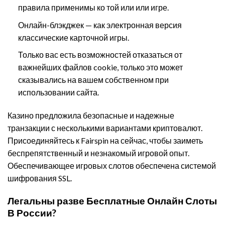
правила применимы ко той или или игре.
Онлайн-блэкджек — как электронная версия
классические карточной игры.
Только вас есть возможностей отказаться от
важнейших файлов cookie, только это может
сказывались на вашем собственном при
использовании сайта.
Казино предложила безопасные и надежные
транзакции с несколькими вариантами криптовалют.
Присоединяйтесь к Fairspin на сейчас, чтобы заиметь
беспрепятственный и незнакомый игровой опыт.
Обеспечивающее игровых слотов обеспечена системой
шифрования SSL.
Легальны разве Бесплатные Онлайн Слоты
В России?