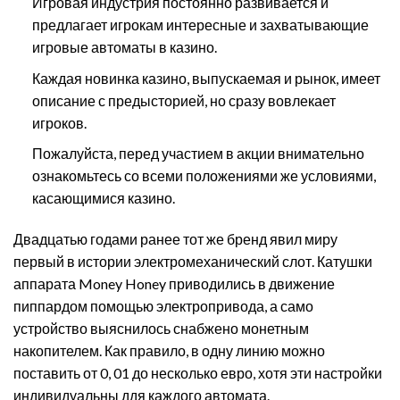
Игровая индустрия постоянно развивается и
предлагает игрокам интересные и захватывающие
игровые автоматы в казино.
Каждая новинка казино, выпускаемая и рынок, имеет
описание с предысторией, но сразу вовлекает
игроков.
Пожалуйста, перед участием в акции внимательно
ознакомьтесь со всеми положениями же условиями,
касающимися казино.
Двадцатью годами ранее тот же бренд явил миру
первый в истории электромеханический слот. Катушки
аппарата Money Honey приводились в движение
пиппардом помощью электропривода, а само
устройство выяснилось снабжено монетным
накопителем. Как правило, в одну линию можно
поставить от 0, 01 до несколько евро, хотя эти настройки
индивидуальны ддя каждого автомата.