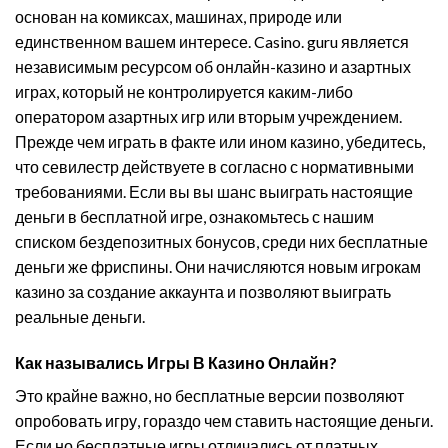
основан на комиксах, машинах, природе или
единственном вашем интересе. Casino. guru является
независимым ресурсом об онлайн-казино и азартных
играх, который не контролируется каким-либо
оператором азартных игр или вторым учреждением.
Прежде чем играть в факте или ином казино, убедитесь,
что севилестр действуете в согласно с нормативными
требованиями. Если вы вы шанс выиграть настоящие
деньги в бесплатной игре, ознакомьтесь с нашим
списком бездепозитных бонусов, среди них бесплатные
деньги же фриспины. Они начисляются новым игрокам
казино за создание аккаунта и позволяют выиграть
реальные деньги.
Как назывались Игры В Казино Онлайн?
Это крайне важно, но бесплатные версии позволяют
опробовать игру, гораздо чем ставить настоящие деньги.
Если но бесплатные игры отличались от платных