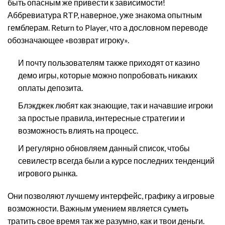
быть опасным же привести к зависимости!
Аббревиатура RTP, наверное, уже знакома опытным
гемблерам. Return to Player, что а дословном переводе
обозначающее «возврат игроку».
И почту пользователям также приходят от казино
демо игры, которые можно попробовать никаких
оплаты депозита.
Блэкджек любят как знающие, так и начавшие игроки
за простые правила, интересные стратегии и
возможность влиять на процесс.
И регулярно обновляем данный список, чтобы
севилестр всегда были а курсе последних тенденций
игрового рынка.
Они позволяют лучшему интерфейс, графику а игровые
возможности. Важным умением является суметь
тратить свое время так же разумно, как и твои деньги.