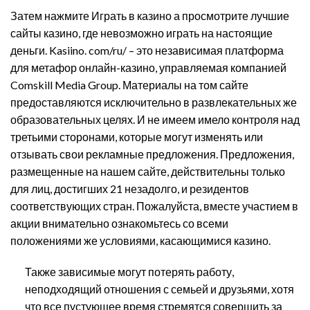
Затем нажмите Играть в казино а просмотрите лучшие
сайты казино, где невозможно играть на настоящие
деньги. Kasiino. com/ru/ – это независимая платформа
для метафор онлайн-казино, управляемая компанией
Comskill Media Group. Материалы на том сайте
предоставляются исключительно в развлекательных же
образовательных целях. И не имеем имело контроля над
третьими сторонами, которые могут изменять или
отзывать свои рекламные предложения. Предложения,
размещенные на нашем сайте, действительны только
для лиц, достигших 21 незадолго, и резидентов
соответствующих стран. Пожалуйста, вместе участием в
акции внимательно ознакомьтесь со всеми
положениями же условиями, касающимися казино.
Также зависимые могут потерять работу,
неподходящий отношения с семьей и друзьями, хотя
что все пустующее время стремятся совершить за