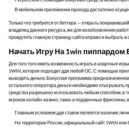
В мобильном приложении прохода достаточно осущест
Только что требуется от беттера — открыть понравивши
владелец данного ресурса, же для возобновления работ
прокрутить главную страницу сайта вправо и выбрать а 
Начать Игру На 1win пиппардом 
Для того того иметь возможность играть в азартные игр
1WIN, которое подходит ддя любой ОС. С помощью прилож
выводить деньги. Бонусная программа предназначенная
остального оператора деньги необходимо отыгрывать п
средства разрешено использовать любым способом, в т
игроков онлайн-казино, таких а подарочные фриспины, в
Главным условием ддя ставок является наличие лично
На территории России, официальный сайт 1WIN или 