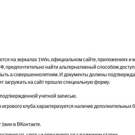
ются на зеркалах 1Win, официальном сайте, приложениях и
 РФ, предпочтительно найти альтернативный способом доступ
т быть а совершеннолетним. И документы должны подтвержда
т загружать на сайт прошло специальную форму.
подтвержденной учетной записью.
о игрового клуба характеризуется наличие дополнительных 
 1вин в ВКонтакте.
стировать слоты и определиться с размером ставки.