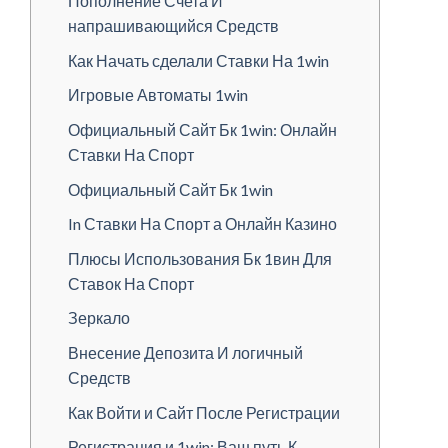
Пополнение Счета И
напрашивающийся Средств
Как Начать сделали Ставки На 1win
Игровые Автоматы 1win
Официальный Сайт Бк 1win: Онлайн
Ставки На Спорт
Официальный Сайт Бк 1win
In Ставки На Спорт а Онлайн Казино
Плюсы Использования Бк 1вин Для
Ставок На Спорт
Зеркало
Внесение Депозита И логичный
Средств
Как Войти и Сайт После Регистрации
Регистрация и 1win: Ваш путь К