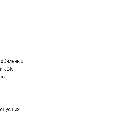
 мобильных
а к БК
ть
бонусных