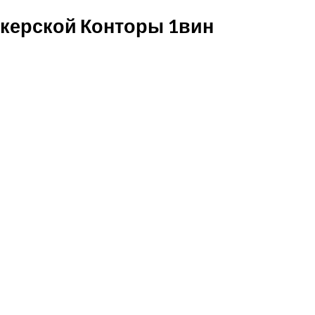
керской Конторы 1вин