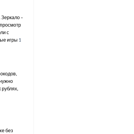
 Зеркало –
 просмотр
ли с
рые игры
1
окодов,
 нужно
 рублях,
же без