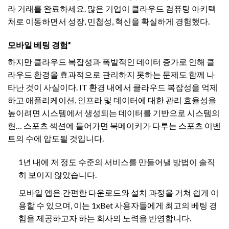
라 거래를 완료하세요. 많은 기업이 클라우드 컴퓨팅 아키텍
처로 이동하면서 성장, 민첩성, 혁신을 확실하게 경험했다.
모바일 베팅 경험”
하지만 클라우드 복잡성과 폭발적인 데이터 증가로 인해 클
라우드 환경을 효과적으로 관리하지 못하는 문제도 함께 나
타난 것이 사실이다. IT 환경 내에서 클라우드 복잡성을 억제
하고 애플리케이션, 인프라 및 데이터에 대한 관리 효율성을
높이려면 시스템에서 생성되는 데이터를 기반으로 시스템의
현… 스포츠 섹션에 들어가면 북메이커가 다루는 스포츠 이벤
트의 수에 압도될 것입니다.
1년 내에 저 정도 수준의 서비스를 만들어낼 방법이 솔직
히 보이지 않았습니다.
모바일 앱은 간편한 다운로드와 설치 과정을 거쳐 쉽게 이
용할 수 있으며, 이는 1xBet 사용자들에게 최고의 베팅 경
험을 제공하고자 하는 회사의 노력을 반영합니다.