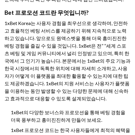
Bet 프로모션 코드란 무엇입니까?
1xBet Korea는 사용자 경험을 최우선으로 생각하며, 안전하
고 효율적인 베팅 서비스를 제공하기 위해 지속적으로 노력
하고 있습니다. 앞으로도 원액스벳을 통해 더욱 흥미진진한
베팅 경험을 즐길 수 있을 것입니다. 1xBet은 전” “세계 스포
츠 베팅 및 게임 커뮤니티에서 널리 인정받고 있으며, 특히 한
국에서 그 인기가 높습니다. 본문에서는 1xBet의 주요 기능과
한국 시장에서의 독특한 위치에 대해 자세히 소개하고, 사용
자가 어떻게 이 플랫폼을 최대한 활용할 수 있는지에 대한 팁
도 제공하겠습니다. 1xBet의 지원 서비스는 사용자가 플랫폼
을 이용하는 동안 발생할 수 있는 다양한 문제에 대해 신속하
고 효과적으로 대응할 수 있도록 설계되었습니다.
1xBet의 다양한 보너스와 프로모션을 통해 베팅 경험을
더욱 풍부하고 흥미진진하게 만들어 보세요.
1xBet 프로모션 코드는 한국 사용자들에게 최적의 혜택을