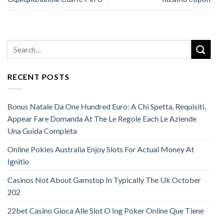
RECENT POSTS
Bonus Natale Da One Hundred Euro: A Chi Spetta, Requisiti,
Appear Fare Domanda At The Le Regole Each Le Aziende
Una Guida Completa
Online Pokies Australia Enjoy Slots For Actual Money At
Ignitio
Casinos Not About Gamstop In Typically The Uk October
202
22bet Casino Gioca Alle Slot O Ing Poker Online Que Tiene