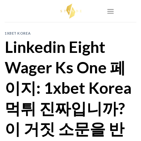
Skip
to
content
1XBET KOREA
Linkedin Eight
Wager Ks One 페
이지: 1xbet Korea
먹튀 진짜입니까?
이 거짓 소문을 반