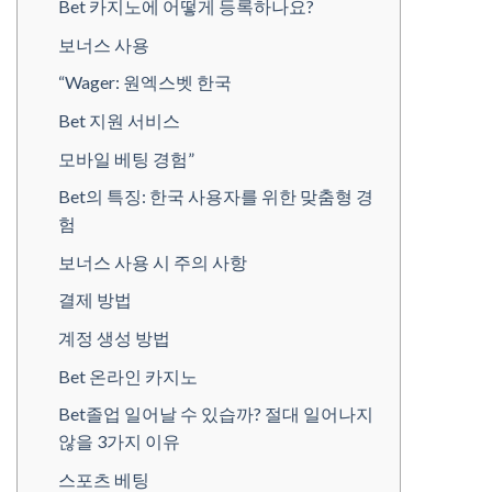
Bet 카지노에 어떻게 등록하나요?
보너스 사용
“Wager: 원엑스벳 한국
Bet 지원 서비스
모바일 베팅 경험”
Bet의 특징: 한국 사용자를 위한 맞춤형 경
험
보너스 사용 시 주의 사항
결제 방법
계정 생성 방법
Bet 온라인 카지노
Bet졸업 일어날 수 있습까? 절대 일어나지
않을 3가지 이유
스포츠 베팅