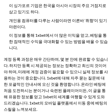
이 싱가포르 기업은 한국을 아시아 시장의 주요 거점지로
삼고 있기도 하다.
개인용 컴퓨터를 다루는 사람이라면 이른바 ‘취향’이 있기
마련이다.
이 정보를 통해 1xbet에서 더 많은 이익을 얻고, 베팅을 통
한 잠재적인 수익을 극대화할 수 있는 방법을 배울 수 있습
니다.
계정 등록 과정은 매우 간단하며, 몇 분 안에 완료할 수 있습니
다. 하지만 등록 시 제공되는 정보는 정확하고 최신의 것이어
야 하며, 미래에 계정 검증이 필요할 수 있으니 실제 정보를 사
용하는 것이 중요합니다. 1xbet에 대해 자주 묻는 질문에 대
한 포괄적인 안내서에 오신 것을 환영합니다. 온라인 베팅에
처음 도전하시는 분이거나 숙련된 플레이어이든, 이 글을 통
해 유용한 정보를 얻고 1xbet의 세계를 여행할 수 있게 도와
드리겠습니다. 1xbet의 모바일 플랫폼에서 이동 중에 베팅의
스릴을 느껴보세요.