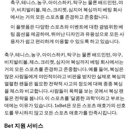
축구, 테니스, 농구, 아이스하키, 탁구는 물론 배드민턴, 야
구, 비치발리볼, 체스, 크리켓, 심지어 복싱까지 베팅 회사
에서는 거의 모든 스포츠를 존경하고 존중합니다.
이 플랫폼은 다양한 스포츠와 이벤트에 대한 광범위한 베
팅 옵션을 제공하며, 뛰어난 디자인과 유용성으로 모든 사
용자가 쉽고 편리하게 이용할 수 있도록 하고 있습니다.
축구, 테니스, 농구, 아이스하키, 탁구는 물론 배드민턴, 야구,
비치발리볼, 체스, 크리켓, 심지어 복싱까지 베팅 회사에서는
거의 모든 스포츠를 존경하고 존중합니다. 예를 들어, 복싱은
많은 사람들에게 야만적이라고 비판을 받지만 실제로 복싱의
열렬한 팬들은 필요한 전략적 사고의 정도에 대해 종종 복싱
을 체스와 비교합니다. 사람들이 폭력을 보는 곳에서 복싱 팬
들은 전략을 봅니다. 이 스포츠를 ‘달콤한 과학’이라고 부르는
데에는 이유가 있습니다. 1xBet은 모든 스포츠 애호가의 선호
도를 무시하지 않고 모든 스포츠 애호가를 만족시킵니다.
Bet 지원 서비스