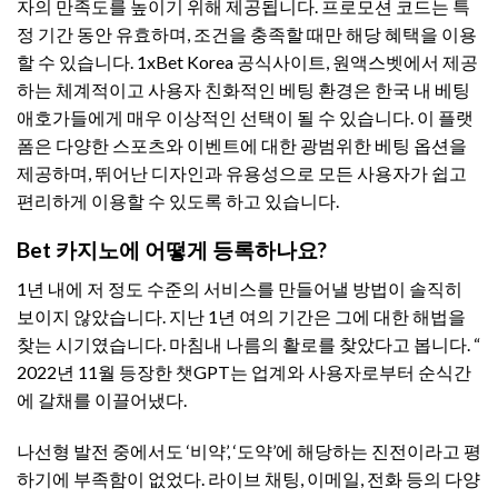
자의 만족도를 높이기 위해 제공됩니다. 프로모션 코드는 특
정 기간 동안 유효하며, 조건을 충족할 때만 해당 혜택을 이용
할 수 있습니다. 1xBet Korea 공식사이트, 원액스벳에서 제공
하는 체계적이고 사용자 친화적인 베팅 환경은 한국 내 베팅
애호가들에게 매우 이상적인 선택이 될 수 있습니다. 이 플랫
폼은 다양한 스포츠와 이벤트에 대한 광범위한 베팅 옵션을
제공하며, 뛰어난 디자인과 유용성으로 모든 사용자가 쉽고
편리하게 이용할 수 있도록 하고 있습니다.
Bet 카지노에 어떻게 등록하나요?
1년 내에 저 정도 수준의 서비스를 만들어낼 방법이 솔직히
보이지 않았습니다. 지난 1년 여의 기간은 그에 대한 해법을
찾는 시기였습니다. 마침내 나름의 활로를 찾았다고 봅니다. “
2022년 11월 등장한 챗GPT는 업계와 사용자로부터 순식간
에 갈채를 이끌어냈다.
나선형 발전 중에서도 ‘비약’, ‘도약’에 해당하는 진전이라고 평
하기에 부족함이 없었다. 라이브 채팅, 이메일, 전화 등의 다양